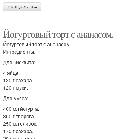
торт
читать дальше →
Йогуртовый торт с ананасом.
Торт с творогом
Банановый торт
Йогуртовый торт с ананасом.
Ингредиенты.
Для бисквита:
Торт с шоколадной
Торт с глазурью
глазурью
4 яйца.
120 г сахара.
120 г муки.
Крем для бисквитного
Для мусса:
Крем для торта
торта
400 мл йогурта.
300 г творога.
250 мл сливок.
170 г сахара.
Мусс для торта
Яблочный торт
20 г желатина.