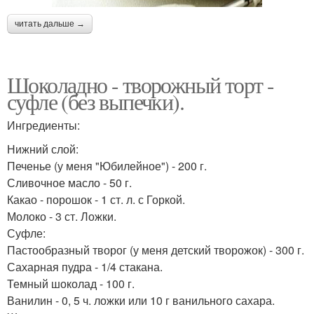
читать дальше →
Сметанный торт
Холодный торт
Шоколадно - творожный торт -
суфле (без выпечки).
Торт со свежими
Торт с творожным
Ингредиенты:
фруктами
кремом
Нижний слой:
Печенье (у меня "Юбилейное") - 200 г.
Сливочное масло - 50 г.
Торт из творожного
Какао - порошок - 1 ст. л. с Горкой.
Торт на сковороде
сыра
Молоко - 3 ст. Ложки.
Суфле:
Пастообразный творог (у меня детский творожок) - 300 г.
Сахарная пудра - 1/4 стакана.
Сливочно-творожный
Темный шоколад - 100 г.
торт
Ванилин - 0, 5 ч. ложки или 10 г ванильного сахара.