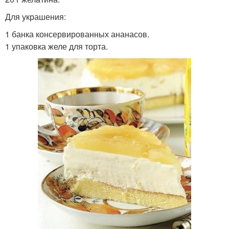
Для украшения:
1 банка консервированных ананасов.
Шоколадно-лимонный
Шоколадно-творожный
1 упаковка желе для торта.
торт
торт
Торт из печенья
-творожный торт
Торт для праздничного
Торт из заварного теста
стола
Торт в домашних
Торт с желатином
условиях