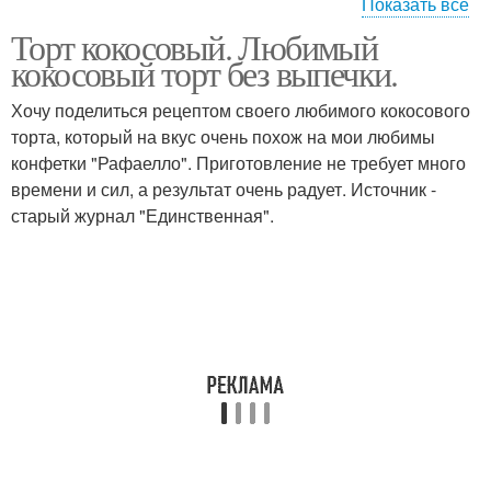
Показать все
Торт кокосовый. Любимый
Йогуртовый торт
Торт с ананасом
кокосовый торт без выпечки.
Хочу поделиться рецептом своего любимого кокосового
торта, который на вкус очень похож на мои любимы
конфетки "Рафаелло". Приготовление не требует много
Торт с ананасами
Торт с йогуртовым
времени и сил, а результат очень радует. Источник -
старый журнал "Единственная".
Йогуртовой торт
Ананасовый торт
Торт с желе
Воздушный торт