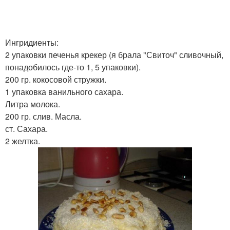
Творожный торт
Суфле без выпечки
Ингридиенты:
2 упаковки печенья крекер (я брала "Свиточ" сливочный,
Творожно-шоколадный
понадобилось где-то 1, 5 упаковки).
Торт с вишней
торт
200 гр. кокосовой стружки.
1 упаковка ванильного сахара.
Литра молока.
200 гр. слив. Масла.
Шоколадно-кокосовый
Муссовый торт
ст. Сахара.
торт
2 желтка.
Торт с кокосовым
Торт в мультиварке
кремом