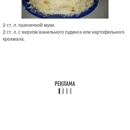
Торт с заварным
Коржи для торта
кремом
2 ст. л. пшеничной муки.
2 ст. л. с верхом ванильного пудинга или картофельного
Бисквитный торт
Торт со сгущенкой
крохмала.
Желейно-сметанный
Желейный торт
торт
Торт с фруктами
Торт с печеньем
Шоколадно-желейный
Фруктовый торт