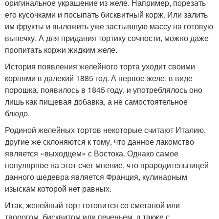
оригинальное украшение из желе. Например, порезать
его кусочками и посыпать бисквитный корж. Или залить
им фрукты и выложить уже застывшую массу на готовую
выпечку. А для придания тортику сочности, можно даже
пропитать коржи жидким желе.
История появления желейного торта уходит своими
корнями в далекий 1885 год. А первое желе, в виде
порошка, появилось в 1845 году, и употреблялось оно
лишь как пищевая добавка, а не самостоятельное
блюдо.
Родиной желейных тортов некоторые считают Италию,
другие же склоняются к тому, что данное лакомство
является «выходцем» с Востока. Однако самое
популярное на этот счет мнение, что прародительницей
данного шедевра является Франция, кулинарным
изыскам которой нет равных.
Итак, желейный торт готовится со сметаной или
творогом, бисквитом или печеньем, а также с