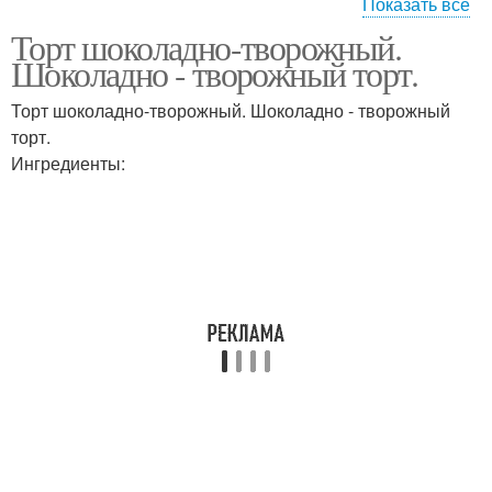
Показать все
Торт шоколадно-творожный.
Муссовый торт
-творожный торт
Шоколадно - творожный торт.
Торт шоколадно-творожный. Шоколадно - творожный
торт.
Ингредиенты:
Домашние торты
Бисквитный торт
Торт с заварным
Шварцвальдский торт
кремом
Домашний торт
Вкусный торт