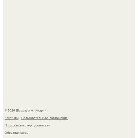
Мария порошина показала повзрослевшую дочь.
Лето - лучшее время для сочных овощей, свежей зелени
и салатов, которые готовятся буквально за несколько
минут.
© 2026 Шедевры кулинарии
Контакты
Пользовательское соглашение
Политика конфидециальности
Обратная связь