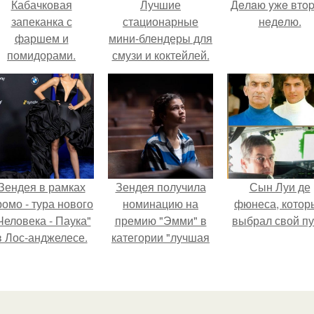
Кабачковая
Лучшие
Дeлaю yжe втo
запеканка с
стационарные
нeдeлю.
фаршем и
мини-блендеры для
помидорами.
смузи и коктейлей.
Как следует
выбирать блендер
для смузи?
Зендея в рамках
Зендея получила
Сын Луи де
ромо - тура нового
номинацию на
фюнеса, котор
Человека - Паука"
премию "Эмми" в
выбрал свой пу
в Лос-анджелесе.
категории "лучшая
актриса в
драматическом
сериале" за третий
сезон "эйфории".