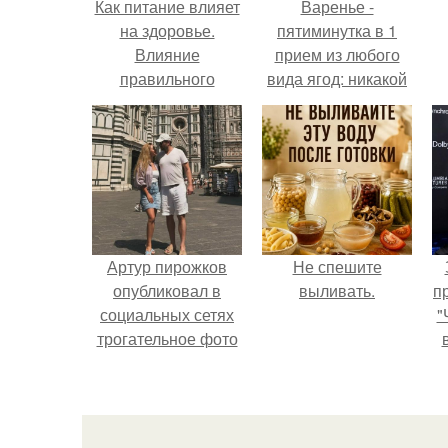
Как питание влияет
Варенье -
на здоровье.
пятиминутка в 1
Влияние
прием из любого
правильного
вида ягод: никакой
питания на
длительной варки,
здоровье человека
все витамины на
месте!
Артур пирожков
Не спешите
опубликовал в
выливать.
п
социальных сетях
"
трогательное фото
с супругой
Анжеликой,
сделанное во
время их недавнего