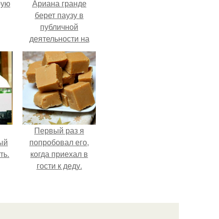
pую
Ариана гранде
берет паузу в
публичной
деятельности на
фоне слухов о
своем здоровье.
Первый раз я
ый
попробовал его,
ть.
когда приехал в
гости к деду.