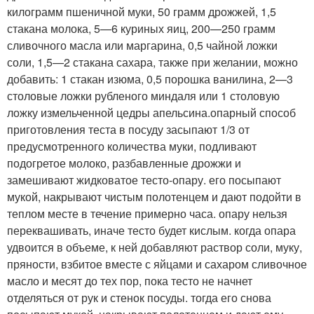
килограмм пшеничной муки, 50 грамм дрожжей, 1,5
стакана молока, 5—6 куриных яиц, 200—250 грамм
сливочного масла или маргарина, 0,5 чайной ложки
соли, 1,5—2 стакана сахара, также при желании, можно
добавить: 1 стакан изюма, 0,5 порошка ванилина, 2—3
столовые ложки рубленого миндаля или 1 столовую
ложку измельченной цедры апельсина.опарный способ
приготовления теста в посуду засыпают 1/3 от
предусмотренного количества муки, подливают
подогретое молоко, разбавленные дрожжи и
замешивают жидковатое тесто-опару. его посыпают
мукой, накрывают чистым полотенцем и дают подойти в
теплом месте в течение примерно часа. опару нельзя
переквашивать, иначе тесто будет кислым. когда опара
удвоится в объеме, к ней добавляют раствор соли, муку,
пряности, взбитое вместе с яйцами и сахаром сливочное
масло и месят до тех пор, пока тесто не начнет
отделяться от рук и стенок посуды. тогда его снова