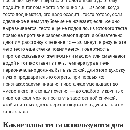
посыпают мукой, накрывают полотенцем и дают ему
подойти в теплом месте в течение 1,5—2 часов. когда
тесто поднимется, его надо осадить. тесто готово, если
сделанное в нем углубление не исчезает; если же оно
выравнивается, тесто еще не подошло. из готового теста
прямо на противне разделывают пироги и обязательно
дают им расстойку в течение 15— 20 минут, в результате
чего тесто еще слегка поднимается. поверхность
пирогов смазывают желтком или маслом или смачивают
водой и тотчас ставят в печь. температура в печи
первоначально должна быть высокой. для этого духовку
нужно предварительно согреть. при первых же
признаках зарумянивания пирога жар уменьшают до
умеренного, а к концу печения — до слабого. у крупных
пирогов края можно проткнуть заостренной спичкой,
чтобы пар выходил и верхняя корка не вздувалась и не
отпотевала.
Какие типы теста используются для