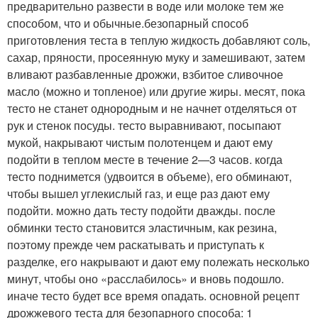
предварительно развести в воде или молоке тем же
способом, что и обычные.безопарный способ
приготовления теста в теплую жидкость добавляют соль,
сахар, пряности, просеянную муку и замешивают, затем
вливают разбавленные дрожжи, взбитое сливочное
масло (можно и топленое) или другие жиры. месят, пока
тесто не станет однородным и не начнет отделяться от
рук и стенок посуды. тесто выравнивают, посыпают
мукой, накрывают чистым полотенцем и дают ему
подойти в теплом месте в течение 2—3 часов. когда
тесто поднимется (удвоится в объеме), его обминают,
чтобы вышел углекислый газ, и еще раз дают ему
подойти. можно дать тесту подойти дважды. после
обминки тесто становится эластичным, как резина,
поэтому прежде чем раскатывать и приступать к
разделке, его накрывают и дают ему полежать несколько
минут, чтобы оно «расслабилось» и вновь подошло.
иначе тесто будет все время опадать. основной рецепт
дрожжевого теста для безопарного способа: 1