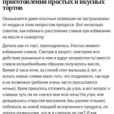
приготовления простых и вкусных
тортов
Оказывается даже опытные хозяюшки не застрахованы
от неудач в этом непростом процессе. Вот несколько
советов, как избежать расслоение сливок при взбивании
на масло и сыворотку
Делала как-то торт, припозднилась. Настал момент
взбивания сливок. Смотрю в рецепт, повторяю все
действия указанные в нем и вдруг неприятность! вместо
сливок волшебнейшим образом получилось масло.
Время 2 часа ночи, за стеной спит малышка 2 лет, и
искать новые сливки мало того, что поздновато, так еще
и не возможно (ребенок очень часто просыпается
ночью). Крем пришлось отложить до утра, а вот вопрос о
сливках чуть ли не снился мне всю ночь! На утро, еле
дождавшись открытия магазинов (мы ранние пташки),
побежала за новой порцией испорченного продукта, по
дороге размышляя, что ж я сделала не так? И как