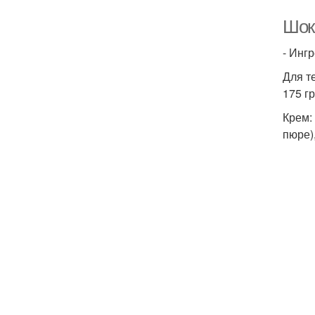
Шок
- Инг
Для т
175 г
Крем:
пюре)