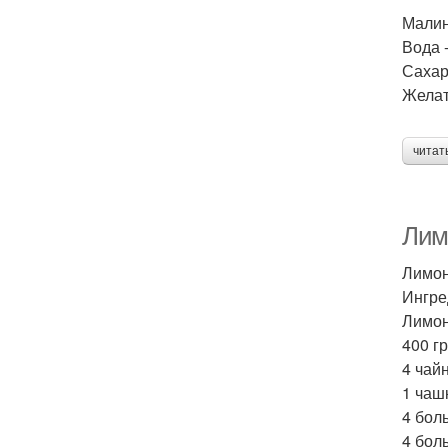
Малина
Вода -
Сахар 
Желат
читат
Лим
Лимон
Ингре
Лимон
400 гр
4 чай
1 чаш
4 бол
4 бол