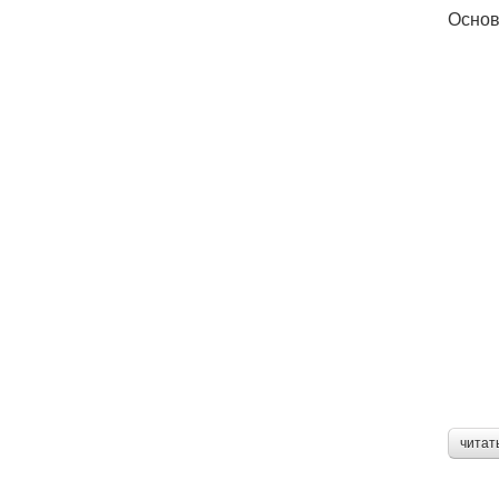
Осно
читат