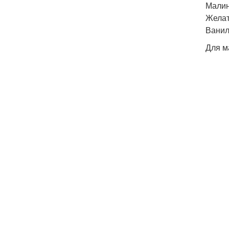
Малин
Желат
Ванил
Для м