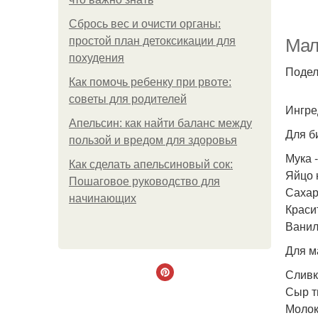
Тв
Сбрось вес и очисти органы:
простой план детоксикации для
Мал
похудения
Подел
Как помочь ребенку при рвоте:
советы для родителей
Ингре
Апельсин: как найти баланс между
Для б
пользой и вредом для здоровья
Мука -
Как сделать апельсиновый сок:
Яйцо к
Пошаговое руководство для
Сахар 
начинающих
Краси
Ванил
Для м
Сливк
Сыр т
Молок