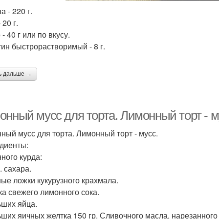
 - 220 г.
 20 г.
- 40 г или по вкусу.
ин быстрорастворимый - 8 г.
ь дальше →
онный мусс для торта. Лимонный торт - м
ный мусс для торта. Лимонный торт - мусс.
диенты:
ного курда:
. сахара.
ные ложки кукурузного крахмала.
ка свежего лимонного сока.
ьших яйца.
ьших яичных желтка 150 гр. Сливочного масла, нарезанного 