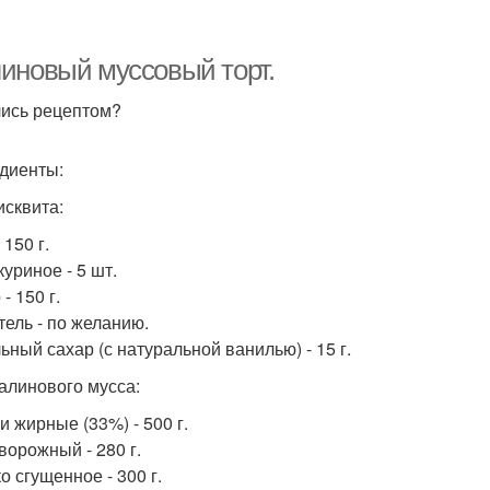
орожно-шоколадный
Торт с вишней
Смо
торт
иновый муссовый торт.
ись рецептом?
Торт с черной
Шоко
Глазурь для торта
диенты:
смородиной
исквита:
 150 г.
Торт из печенья
-творожный торт
уриное - 5 шт.
- 150 г.
тель - по желанию.
ьный сахар (с натуральной ванилью) - 15 г.
алинового мусса:
и жирные (33%) - 500 г.
ворожный - 280 г.
о сгущенное - 300 г.