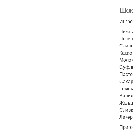
Шоко
Ингре
Нижни
Печен
Сливо
Какао 
Молоко
Суфле
Пасто
Сахарн
Темны
Ванили
Желати
Сливк
Ликер 
Приго