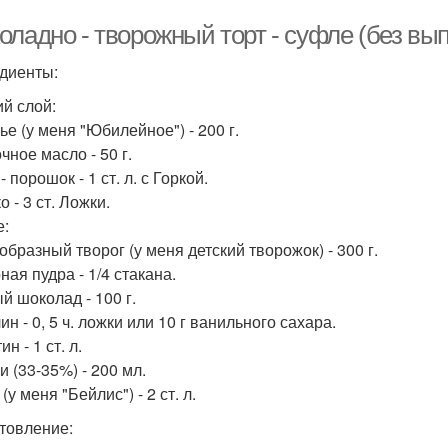
ладно - творожный торт - суфле (без вып
диенты:
й слой:
ье (у меня "Юбилейное") - 200 г.
чное масло - 50 г.
- порошок - 1 ст. л. с Горкой.
 - 3 ст. Ложки.
:
образный творог (у меня детский творожок) - 300 г.
ая пудра - 1/4 стакана.
й шоколад - 100 г.
н - 0, 5 ч. ложки или 10 г ванильного сахара.
н - 1 ст. л.
и (33-35%) - 200 мл.
(у меня "Бейлис") - 2 ст. л.
товление: