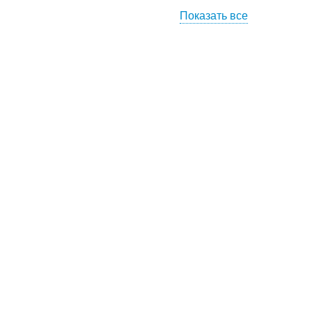
Показать все
Торт со смородиновым
родиновый торт
муссом
ладно-лимонный
Шоколадно-творожный
торт
торт