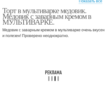
Показать все
Торт в мультиварке медовик.
Медовик со сметанным
Крем для бисквитного
Медовик с заварным кремом в
кремом
торта
МУЛЬТИВАРКЕ.
Медовик с заварным кремом в мультиварке очень вкусен
Торт со сметанным
и полезен! Проверено неоднократно.
Сметанный крем
кремом
Бисквитный торт
Коржи для торта
Торт с кремом
Фруктовый торт