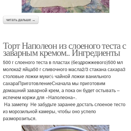
читать дальше →
Торт Наполеон из слоеного теста с
заварным кремом.. Ингредиенты
500 г слоеного теста в пластах (бездрожжевого)500 мл
молока2 яйца50 г сливочного масла2/3 стакана сахара3
столовые ложки муки½ чайной ложки ванильного
сахараПриготовлениеСначала мы приготовим
домашний заварной крем, а пока он будет остывать –
испечем коржи для «Наполеона».
На заметку Не забудьте заранее достать слоеное тесто
из морозильной камеры, чтобы оно успело
разморозиться.