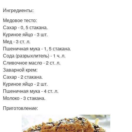
Торт для праздничного
Торт из заварного теста
Ингредиенты:
стола
Медовое тесто:
Сахар - 0, 5 стакана.
Куриное яйцо - 3 шт.
Торт в домашних
Торт без выпечки
Мед - 3 ст. л.
условиях
Пшеничная мука - 1, 5 стакана.
Сода (разрыхлитель) - 1 ч. л.
Сливочное масло - 2 ст. л.
Заварной крем:
Торт с желатином
Холодный торт
Сахар - 2 стакана.
Куриное яйцо - 2 шт.
Пшеничная мука - 4 ст. л.
Молоко - 3 стакана.
Торт со свежими
Приготовление:
фруктами