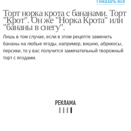
Показать все
Торт норка крота с бананами. Торт
Крем для торта
Медовик в мультиварке
"Крот". Он же "Норка Крота" или
"бананы в снегу".
Лишь в том случае, если в этом рецепте заменить
бананы на любые ягоды, например, вишню, абрикосы,
Рука в мультиварке
Сметанный торт
персики, то у вас получится замечательный творожный
торт с ягодами.
Сметанник в
Крем для бисквитного
мультиварке
торта
Шоколадно-кокосовый
Кокосовый торт
торт