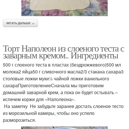
читать дальше →
Торт Наполеон из слоеного теста с
заварным кремом.. Ингредиенты
500 г слоеного теста в пластах (бездрожжевого)500 мл
молока2 яйца50 г сливочного масла2/3 стакана сахара3
столовые ложки муки½ чайной ложки ванильного
сахараПриготовлениеСначала мы приготовим
домашний заварной крем, а пока он будет остывать –
испечем коржи для «Наполеона».
На заметку Не забудьте заранее достать слоеное тесто
из морозильной камеры, чтобы оно успело
разморозиться.