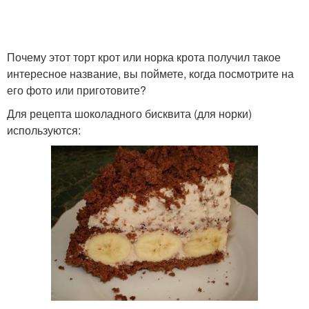
Торт с кокосовым
Торт без выпечки
кремом
Почему этот торт крот или норка крота получил такое
интересное название, вы поймете, когда посмотрите на
Торт с заварным
его фото или приготовите?
Коржи для торта
кремом
Для рецепта шоколадного бисквита (для норки)
используются:
Торт с кокосовой
Бисквитный торт
стружкой
Торт со сгущенкой
Морковный торт