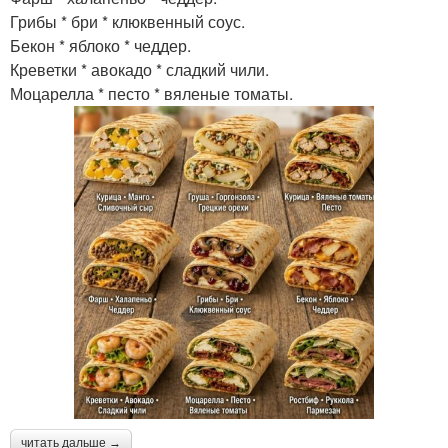
Грибы * бри * клюквенный соус.
Бекон * яблоко * чеддер.
Креветки * авокадо * сладкий чили.
Моцарелла * песто * вяленые томаты.
читать дальше →