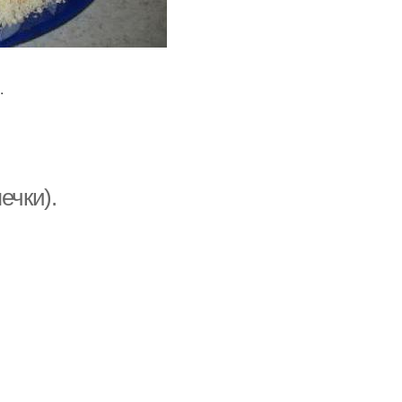
.
ечки).