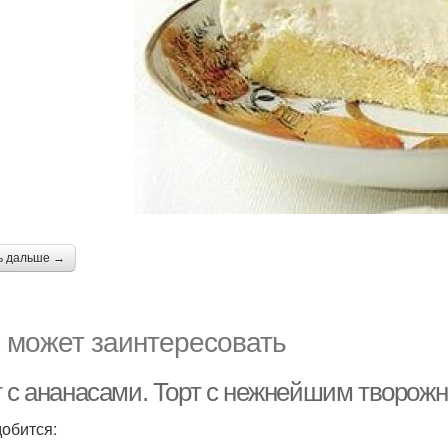
ь дальше →
 может заинтересовать
т с ананасами. Торт с нежнейшим творож
обится: