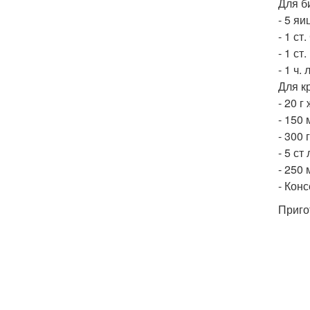
Для б
- 5 яи
- 1 ст
- 1 ст
- 1 ч.
Для к
- 20 г
- 150 
- 300 
- 5 ст
- 250 
- Кон
Приго