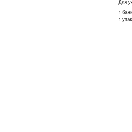
Для у
1 бан
1 упа