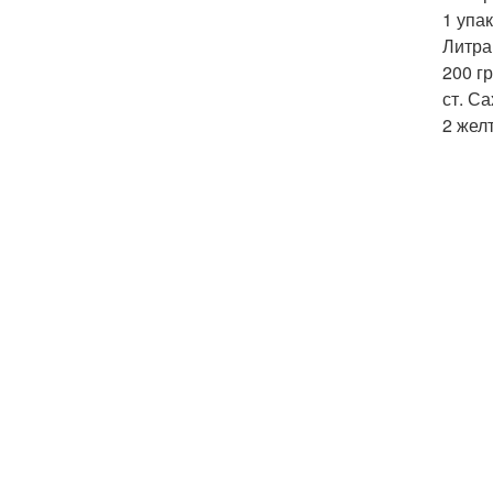
1 упа
Литра
200 гр
ст. Са
2 желт