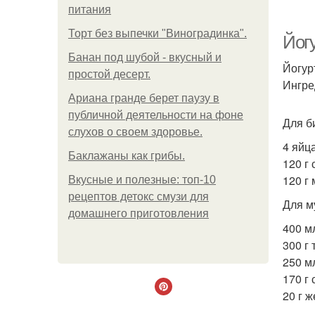
питания
Торт без выпечки "Виноградинка".
Йог
Банан под шубой - вкусный и
Йогур
простой десерт.
Ингре
Ариана гранде берет паузу в
публичной деятельности на фоне
Для б
слухов о своем здоровье.
4 яйца
Баклажаны как грибы.
120 г 
120 г 
Вкусные и полезные: топ-10
рецептов детокс смузи для
Для м
домашнего приготовления
400 м
300 г 
250 м
170 г 
20 г ж