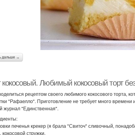
ь дальше →
т кокосовый. Любимый кокосовый торт без
поделиться рецептом своего любимого кокосового торта, к
тки "Рафаелло". Приготовление не требует много времени и с
й журнал "Единственная".
диенты:
ковки печенья крекер (я брала "Свиточ" сливочный, понадобил
. кокосовой стружки.