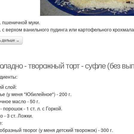
л. пшеничной муки.
 л. с верхом ванильного пудинга или картофельного крохмала
ь дальше →
ладно - творожный торт - суфле (без вып
диенты:
й слой:
ье (у меня "Юбилейное") - 200 г.
чное масло - 50 г.
- порошок - 1 ст. л. с Горкой.
 - 3 ст. Ложки.
:
образный творог (у меня детский творожок) - 300 г.