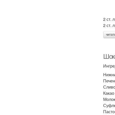
2 ст. 
2 ст.
читат
Шоко
Ингре
Нижни
Печен
Сливо
Какао 
Молоко
Суфле
Пасто