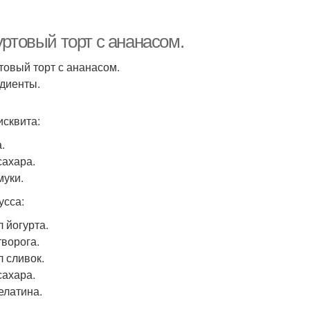
уртовый торт с ананасом.
товый торт с ананасом.
диенты.
исквита:
.
сахара.
муки.
усса:
л йогурта.
творога.
л сливок.
сахара.
елатина.