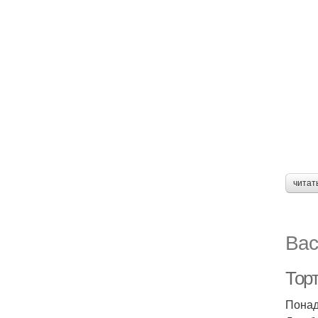
читат
Вас
Тор
Понад