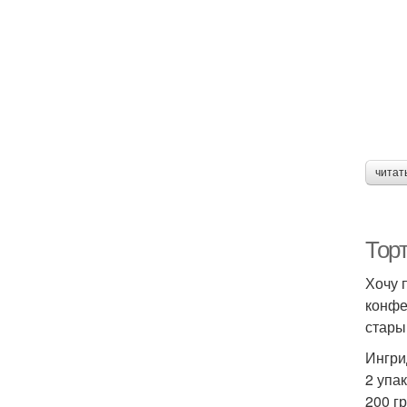
читат
Тор
Хочу 
конфе
стары
Ингри
2 упа
200 гр