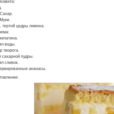
исквита:
ц.
. Сахар.
. Муки.
 л. тертой цедры лимона.
рема:
 желатина.
мл воды.
гр творога.
 л сахарной пудры.
мл сливок.
сервированные ананасы.
товление: