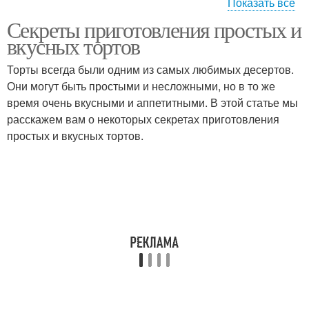
Показать все
Секреты приготовления простых и
Быстрый торт
Желейный торт
вкусных тортов
Торты всегда были одним из самых любимых десертов.
Они могут быть простыми и несложными, но в то же
Желейно-сметанный
время очень вкусными и аппетитными. В этой статье мы
Торт без выпечки
торт
расскажем вам о некоторых секретах приготовления
простых и вкусных тортов.
Торт с печеньем
Фруктовый торт
Бисквитный торт
Торт с желе