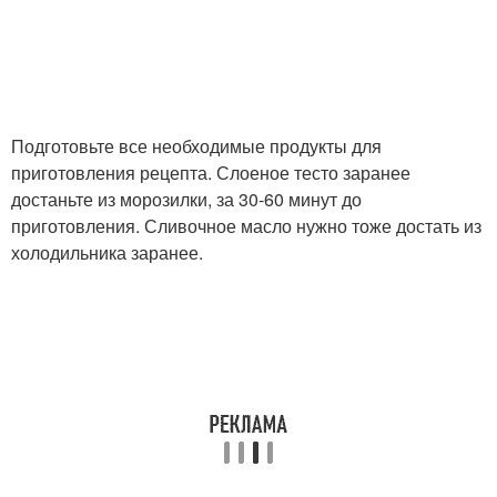
Клубничный крем
Творожный крем
Тест с заварным
Подготовьте все необходимые продукты для
Тесто для торта
кремом
приготовления рецепта. Слоеное тесто заранее
достаньте из морозилки, за 30-60 минут до
приготовления. Сливочное масло нужно тоже достать из
холодильника заранее.
Ингредиенты для торт
Новогодний торт
Слойки с заварным
Масляный крем
кремом