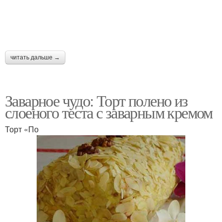
Полено с заварным
Заварный крем
кремом
читать дальше →
Крем для рецепта
Идеальный торт
Заварное чудо: Торт полено из
слоеного теста с заварным кремом
Тест со сметанным
Ингредиент для крема
кремом
Торт «По
Тест для торта
Сметанный крем
Крем с манкой
Начинка для торта