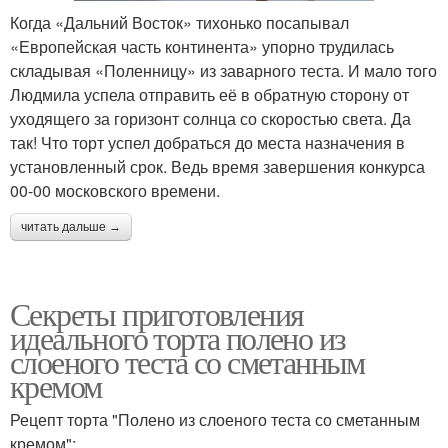
Когда «Дальний Восток» тихонько посапывал
«Европейская часть континента» упорно трудилась
Крем для слоеного
Ингредиенты для
складывая «Поленницу» из заварного теста. И мало того
торта
нежный торт
Людмила успела отправить её в обратную сторону от
уходящего за горизонт солнца со скоростью света. Да
так! Что торт успел добраться до места назначения в
установленный срок. Ведь время завершения конкурса
Рулет с заварным
Торт из слоеного теста
00-00 московского времени.
кремом
читать дальше →
Пальчики с заварным
Торт из дрожжевого
кремом
теста
Секреты приготовления
идеального торта полено из
слоеного теста со сметанным
кремом
Рецепт торта "Полено из слоеного теста со сметанным
кремом":