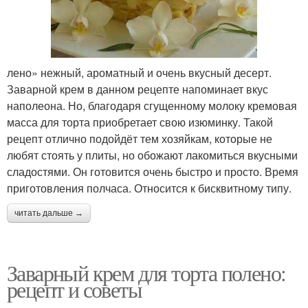
лено» нежный, ароматный и очень вкусный десерт.
Прослойка для торта
Ленивый торт
Заварной крем в данном рецепте напоминает вкус
наполеона. Но, благодаря сгущенному молоку кремовая
масса для торта приобретает свою изюминку. Такой
рецепт отлично подойдёт тем хозяйкам, которые не
Наполеон с заварным
Нежный торт
любят стоять у плиты, но обожают лакомиться вкусными
кремом
сладостями. Он готовится очень быстро и просто. Время
приготовления полчаса. Относится к бисквитному типу.
Крем для слоеного
читать дальше →
Крем из детства
теста
Заварный крем для торта полено:
рецепт и советы
Наполеон с кремом
Пломбир для торта