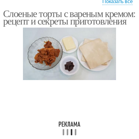
Показать все
Слоеные торты с вареным кремом:
Слоенный торт
Тесто для торт
рецепт и секреты приготовления
Крем для слоенного
Трубочки с кремом
торт
Вареный крем
Белковый крем
Заварной крем
Ванильный крем