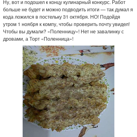
Ну, вот и подошел к концу кулинарный конкурс. Работ
больше не будет и можно подводить итоги — так думал я
кода ложился в постельку 31 октября. НО! Подойдя
утром 1 ноября к компу, чтобы проверить почту увидел!
Клубничный торт
Классический торт
Чтобы вы думали? «Поленницу»! Нет не завалинку с
дровами, а Торт «Поленница»!
Трубочки с заварным
Зефирный крем
кремом
Зефирно-масляный
Крем для трубочек
крем
Трубочки с белковым
Крем в домашних
кремом
условиях