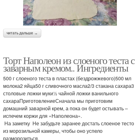
читать дальше →
Торт Наполеон из слоеного теста с
заварным кремом.. Ингредиенты
500 г слоеного теста в пластах (бездрожжевого)500 мл
молока2 яйца50 г сливочного масла2/3 стакана сахара3
столовые ложки муки½ чайной ложки ванильного
сахараПриготовлениеСначала мы приготовим
домашний заварной крем, а пока он будет остывать –
испечем коржи для «Наполеона».
На заметку Не забудьте заранее достать слоеное тесто
из морозильной камеры, чтобы оно успело
разморозиться.