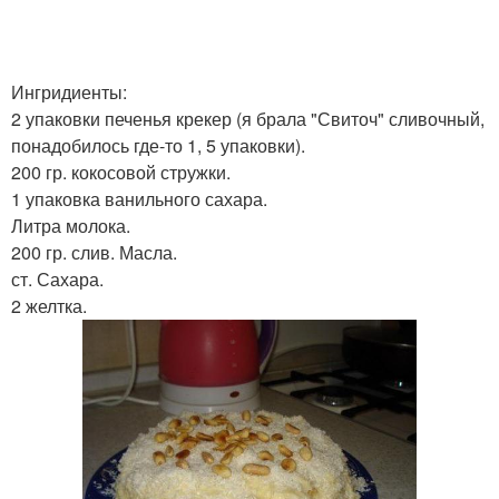
Бисквит с кокосовой
Бисквитный торт
стружкой
Ингридиенты:
2 упаковки печенья крекер (я брала "Свиточ" сливочный,
Крем из кокосового
понадобилось где-то 1, 5 упаковки).
Торт со сгущенкой
молока
200 гр. кокосовой стружки.
1 упаковка ванильного сахара.
Литра молока.
200 гр. слив. Масла.
Крем с кокосовой
Молоко для торта
ст. Сахара.
стружкой
2 желтка.
Стружка для торта
Кокосовое молоко