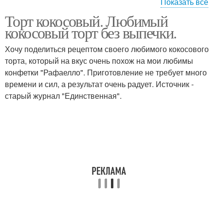
Показать все
Торт кокосовый. Любимый
Шоколадный торт
Кокосовое наслаждение
кокосовый торт без выпечки.
Хочу поделиться рецептом своего любимого кокосового
торта, который на вкус очень похож на мои любимы
Шоколадно-кокосовый
конфетки "Рафаелло". Приготовление не требует много
Торт в мультиварке
торт
времени и сил, а результат очень радует. Источник -
старый журнал "Единственная".
Торт с кокосовым
Торт с заварным
кремом
кремом
Кокосовые коржи
Коржи для торта