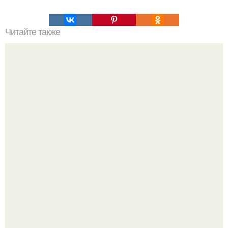
Читайте также
Быстрые пирожки на кефире - готовятся моментально.
Amirchik купил себе свою первую машину - настоящий