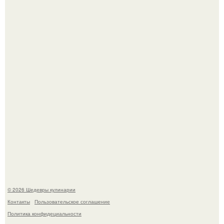
Самая популярная еда летом - мороженое.
Первый раз я попробовал его, когда приехал в гости к
деду.
© 2026 Шедевры кулинарии
Контакты
Пользовательское соглашение
Политика конфидециальности