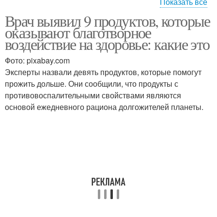
Показать все
Продукты для
Врач выявил 9 продуктов, которые
Продукты в мире
ежедневного
оказывают благотворное
употребления
воздействие на здоровье: какие это
Фото: pixabay.com
Продукты в
Эксперты назвали девять продуктов, которые помогут
Молочные продукты
супермаркете
прожить дольше. Они сообщили, что продукты с
противовоспалительными свойствами являются
основой ежедневного рациона долгожителей планеты.
Продукты на полке
Запрещенные продукты
Продукты при
Вредные продукты
гипотиреозе