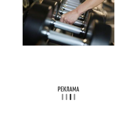
Продукты с высоким
Продукты для мозга
содержанием
Продукты для
Продукты для органов
правильного питания
Продукты для женского
Продукты для женщин
здоровья
Продукты для
Продукт для сердца
организма
Продукты для
Осенние продукты