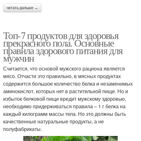
ежедневного рациона
читать дальше →
Топ-7 продуктов для здоровья
Продукты при катаракте
Продукты для зрения
прекрасного пола. Основные
правила здорового питания для
мужчин
Продукты при разных
Разные продукты
Считается, что основой мужского рациона является
заболеваниях
мясо. Отчасти это правильно, в мясных продуктах
содержится большое количество белка и незаменимых
аминокислот, которых нет в растительной пище. Но и
избыток белковой пищи вредит мужскому здоровью,
Продукт на земле
Безвредные продукты
необходимо придерживаться правила – 1 г белка на
каждый килограмм массы тела. Но это должны быть
качественные натуральные продукты, а не
полуфабрикаты.
Пищевые продукты
Продукты на земле