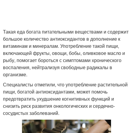
Продукты для
Полезный продукт
щитовидки
Такая еда богата питательными веществами и содержит
большое количество антиоксидантов в дополнение к
Продукт для человека
Путь к здоровью
витаминам и минералам. Употребление такой пищи,
включающей фрукты, овощи, бобы, оливковое масло и
рыбу, помогает бороться с симптомами хронического
воспаления, нейтрализуя свободные радикалы в
Продукты для кожи
Продукты для женщины
организме.
Специалисты отметили, что употребление растительной
пищи, богатой антиоксидантами, может помочь
предотвратить ухудшение когнитивных функций и
Продукты для
Продукты для детей
снизить риск развития онкологических и сердечно-
похудения
сосудистых заболеваний.