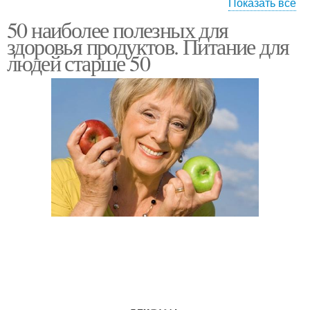
Показать все
50 наиболее полезных для
Продукты на полке
Продукты для кожи
здоровья продуктов. Питание для
людей старше 50
Продукты для здоровья
Продукты для женщины
Продукты для
Продукт для сердца
организма
Продукты для
Продукты для женщин
ежедневного
употребления