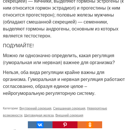
секрецией) — яичники, выделяют гормоны эстрогены (к
ним относится гормон эстрадиол) и прогестины (к ним
относится прогестерон); половые железы мужчины
(обладают смешанной секрецией) — семенники,
выделяют гормоны андрогены, основным из которых
является тестостерон.
ПОДУМАЙТЕ!
Можно ли однозначно определить, какая регуляция
(гуморальная или нервная) важнее для организма?
Нельзя, оба вида регуляции крайне важны для
организма. Гуморальная и нервная регуляция работают
согласованно, образуя единое целое –
нейрогуморальную регуляторную систему.
Категории:
Внутренний секреция
,
Смешанная секреция
,
Невероятные
возможности
,
Щитовидная железа
,
Внешний секреция