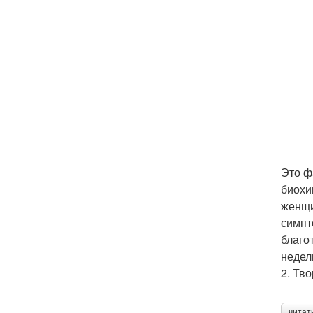
Это ф
биохи
женщи
симпт
благо
недел
2. Тво
читат