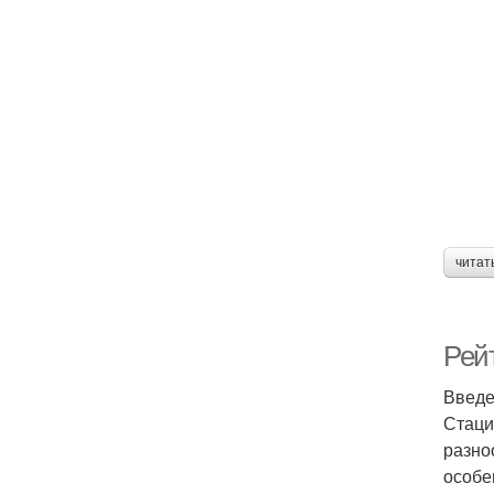
читат
Рей
Введ
Стаци
разно
особе