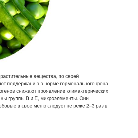
 растительные вещества, по своей
вуют поддержанию в норме гормонального фона
огенов снижают проявление климактерических
ины группы В и Е, микроэлементы. Они
бобовые в свое меню следует не реже 2–3 раз в