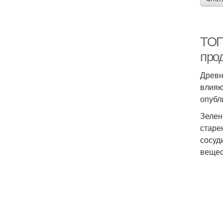
ТОП
про
Древн
влияю
опубл
Зелен
старе
сосуд
вещес