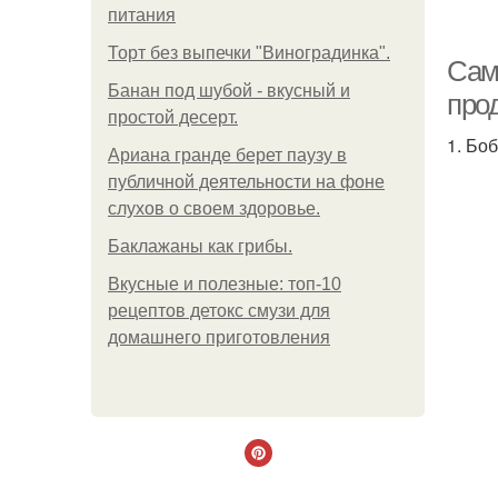
питания
Пи
Торт без выпечки "Виноградинка".
Сам
Банан под шубой - вкусный и
про
простой десерт.
1. Бо
Ариана гранде берет паузу в
Бе
публичной деятельности на фоне
слухов о своем здоровье.
Баклажаны как грибы.
Вкусные и полезные: топ-10
рецептов детокс смузи для
домашнего приготовления