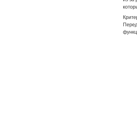
котор
Крите
Перед
функц