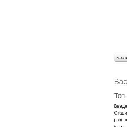
читат
Вас
Топ
Введ
Стаци
разно
из-за