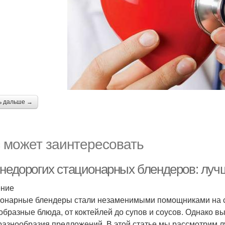
ь дальше →
 может заинтересовать
-недорогих стационарных блендеров: луч
ение
онарные блендеры стали незаменимыми помощниками на с
образные блюда, от коктейлей до супов и соусов. Однако
 разнообразия предложений. В этой статье мы рассмотрим 