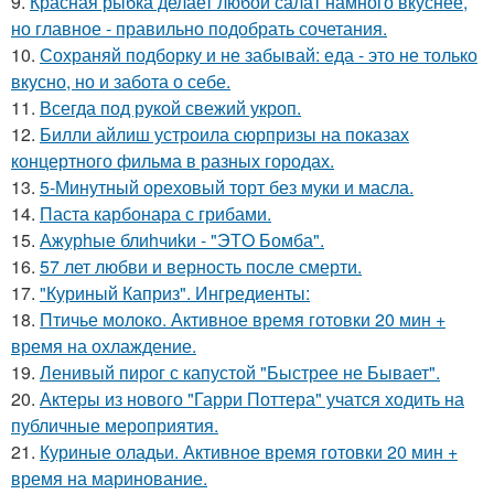
9.
Красная рыбка делает любой салат намного вкуснее,
но главное - правильно подобрать сочетания.
10.
Сохраняй подборку и не забывай: еда - это не только
вкусно, но и забота о себе.
11.
Всегда под рукой свежий укроп.
12.
Билли айлиш устроила сюрпризы на показах
концертного фильма в разных городах.
13.
5-Минутный ореховый торт без муки и масла.
14.
Паста карбонара с грибами.
15.
Ажурhые блиhчиkи - "ЭТO Бомба".
16.
57 лет любви и верность после смерти.
17.
"Куриный Каприз". Ингредиенты:
18.
Птичье молоко. Активное время готовки 20 мин +
время на охлаждение.
19.
Ленивый пирог с капустой "Быстрее не Бывает".
20.
Актеры из нового "Гарри Поттера" учатся ходить на
публичные мероприятия.
21.
Куриные оладьи. Активное время готовки 20 мин +
время на маринование.