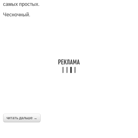
Соусы для
самых простых.
Луковый соус
декорирования
Чесночный.
Соус из краснокочанной
Экзотический соус
капусты
Соус в домашних
условиях
читать дальше →