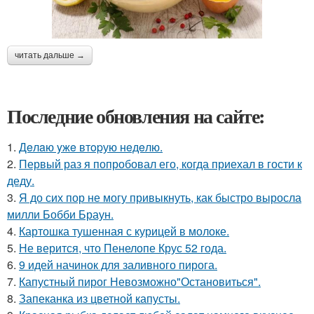
читать дальше →
Последние обновления на сайте:
1.
Дeлaю yжe втopую нeдeлю.
2.
Первый раз я попробовал его, когда приехал в гости к
деду.
3.
Я до сих пор не могу привыкнуть, как быстро выросла
милли Бобби Браун.
4.
Картошка тушенная с курицей в молоке.
5.
Не верится, что Пенелопе Крус 52 года.
6.
9 идей начинок для заливного пирога.
7.
Капустный пирог Невозможно"Остановиться".
8.
Запеканка из цветной капусты.