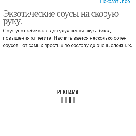
Показать все
Экзотические соусы на скорую
Вкусный соус
Соус к мясу
руку.
Соус употребляется для улучшения вкуса блюд,
повышения аппетита. Насчитывается несколько сотен
соусов - от самых простых по составу до очень сложных.
Мятный соус
Соус с апельсином
Сливочный соус
Винный соус
Соус с тимьяном
Соус из авокадо