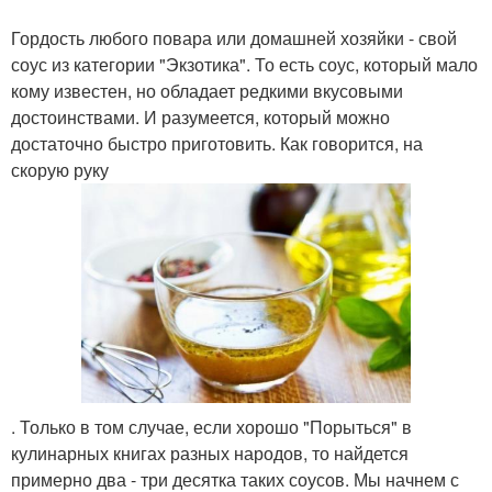
Клюквенный соус
Вишневый соус
Гордость любого повара или домашней хозяйки - свой
соус из категории "Экзотика". То есть соус, который мало
кому известен, но обладает редкими вкусовыми
достоинствами. И разумеется, который можно
достаточно быстро приготовить. Как говорится, на
Соус для мяса
Дынный соус
скорую руку
Вкусные соусы
Соус во главе
Оригинальный соус
Соус для макарон
. Только в том случае, если хорошо "Порыться" в
кулинарных книгах разных народов, то найдется
примерно два - три десятка таких соусов. Мы начнем с