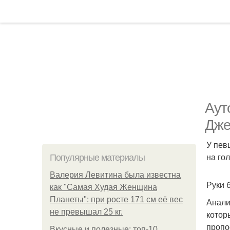
Аут
Дже
У пев
на го
Популярные материалы
Валерия Левитина была известна
Руки 
как "Самая Худая Женщина
Планеты": при росте 171 см её вес
Анали
не превышал 25 кг.
котор
пропо
Вкусные и полезные: топ-10