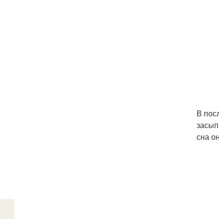
В пос
засып
сна о