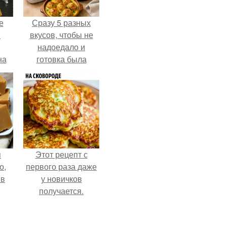
е
Сразу 5 разных
в
вкусов, чтобы не
надоедало и
на
готовка была
о
проще.
е.
я
Этот рецепт с
о,
первого раза даже
 в
у новичков
получается.