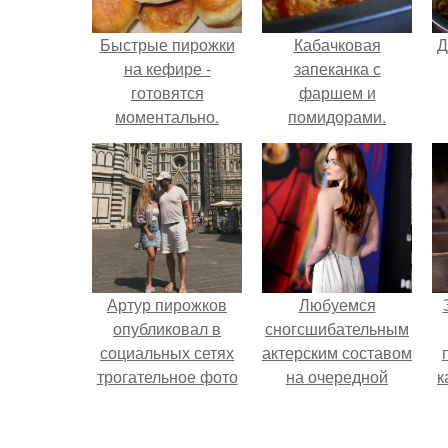
Быстрые пирожки
Кабачковая
Д
на кефире -
запеканка с
готовятся
фаршем и
моментально.
помидорами.
Артур пирожков
Любуемся
опубликовал в
сногсшибательным
социальных сетях
актерским составом
трогательное фото
на очередной
к
с супругой
премьере нового
Анжеликой,
человека - паука.