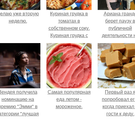
eлaю yжe втopую
Куриная грудка в
Ариана гранд
нeдeлю.
томатах в
берет паузу 
собственном соку.
публичной
Куриная грудка с
деятельности 
помидорами на
фоне слухов 
сковороде.
своем здоровь
Зендея получила
Самая популярная
Первый раз 
номинацию на
еда летом -
попробовал ег
премию "Эмми" в
мороженое.
когда приехал
атегории "лучшая
гости к деду.
актриса в
драматическом