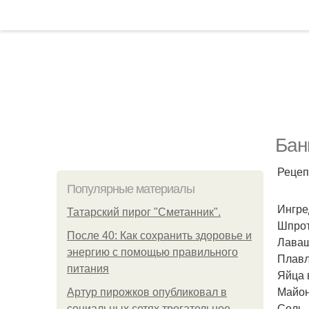
Бан
Рецепт
Популярные материалы
Ингре
Татарский пирог "Сметанник".
Шпроты
После 40: Как сохранить здоровье и
Лаваш 
энергию с помощью правильного
Плавл
питания
Яйца в
Майоне
Артур пирожков опубликовал в
Соль - 
социальных сетях трогательное