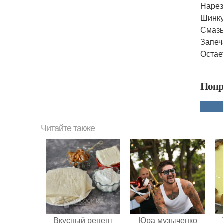
Нарез
Шинку
Смазы
Запеч
Остае
Понр
Читайте также
Вкусный рецепт
Юра музыченко