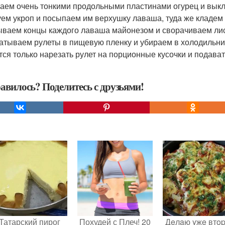
аем очень тонкими продольными пластинами огурец и выкл
ем укроп и посыпаем им верхушку лаваша, туда же кладем
ваем концы каждого лаваша майонезом и сворачиваем лис
атываем рулеты в пищевую пленку и убираем в холодильник
тся только нарезать рулет на порционные кусочки и подавать
авилось? Поделитесь с друзьями!
Татарский пирог
Похудей с Плеч! 20
Дeлaю yжe втo