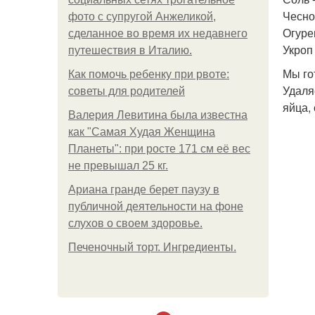
Чеснок
фото с супругой Анжеликой,
Огурец
сделанное во время их недавнего
Укроп 
путешествия в Италию.
Мы го
Как помочь ребенку при рвоте:
Удаля
советы для родителей
яйца,
Валерия Левитина была известна
как "Самая Худая Женщина
Планеты": при росте 171 см её вес
не превышал 25 кг.
Ариана гранде берет паузу в
публичной деятельности на фоне
слухов о своем здоровье.
Печеночный торт. Ингредиенты.