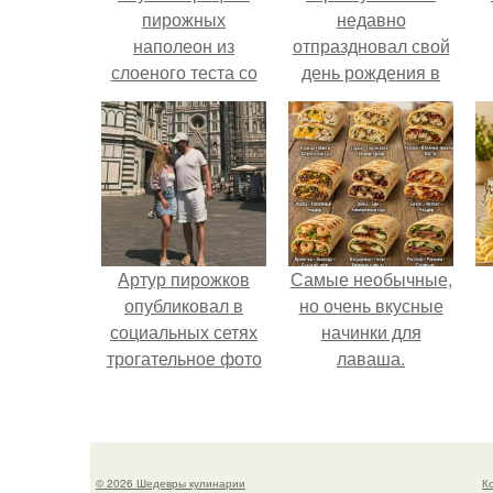
пирожных
недавно
наполеон из
отпраздновал свой
слоеного теста со
день рождения в
сгущенкой
кругу самых
близких и родных
людей.
Артур пирожков
Самые необычные,
опубликовал в
но очень вкусные
социальных сетях
начинки для
трогательное фото
лаваша.
с супругой
Анжеликой,
сделанное во
время их недавнего
© 2026 Шедевры кулинарии
К
путешествия в