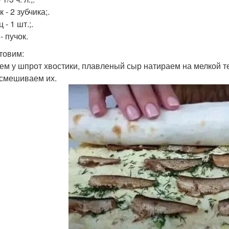
 - 2 зубчика;.
 - 1 шт.;.
- пучок.
товим:
ем у шпрот хвостики, плавленый сыр натираем на мелкой т
 смешиваем их.