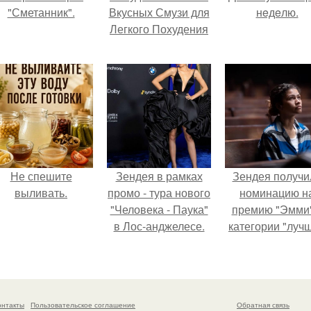
"Сметанник".
Вкусных Смузи для
нeдeлю.
Легкого Похудения
Не спешите
Зендея в рамках
Зендея получи
выливать.
промо - тура нового
номинацию н
"Человека - Паука"
премию "Эмми"
в Лос-анджелесе.
категории "луч
актриса в
драматическо
сериале" за тре
сезон "эйфории
онтакты
Пользовательское соглашение
Обратная связь