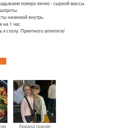
адываем поверх яично - сырной массы.
 шпроты.
ты начинкой внутрь.
 на 1 час.
 к столу. Приятного аппетита!
pую
Ариана гранде