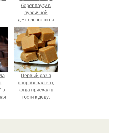
берет паузу в
публичной
деятельности на
фоне слухов о
своем здоровье.
ла
Первый раз я
а
попробовал его,
 в
когда приехал в
шая
гости к деду.
м
тий
".