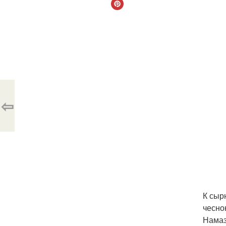
⇦
К сыр
чесно
Намаз