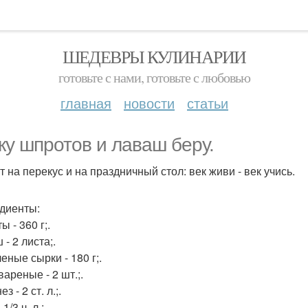
ШЕДЕВРЫ КУЛИНАРИИ
готовьте с нами, готовьте с любовью
главная
новости
статьи
ку шпротов и лаваш беру.
 на перекус и на праздничный стол: век живи - век учись.
диенты:
 - 360 г;.
- 2 листа;.
еные сырки - 180 г;.
ареные - 2 шт.;.
з - 2 ст. л.;.
1/3 ч. л.;.