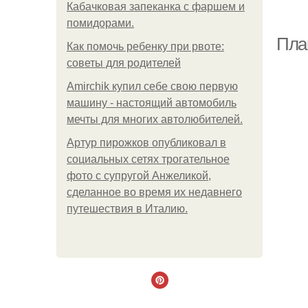
Кабачковая запеканка с фаршем и
помидорами.
Ж
Пла
Как помочь ребенку при рвоте:
советы для родителей
Amirchik купил себе свою первую
Пи
машину - настоящий автомобиль
мечты для многих автолюбителей.
Артур пирожков опубликовал в
социальных сетях трогательное
Б
фото с супругой Анжеликой,
сделанное во время их недавнего
путешествия в Италию.