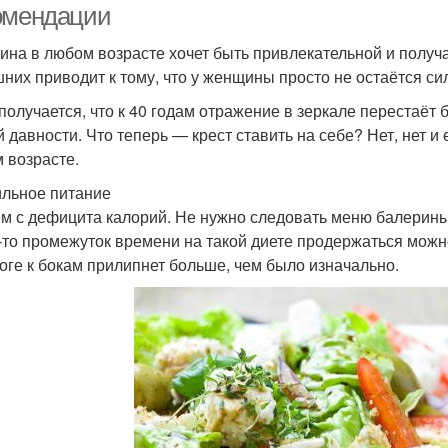
омендации
на в любом возрасте хочет быть привлекательной и получа
них приводит к тому, что у женщины просто не остаётся сил
 получается, что к 40 годам отражение в зеркале перестаёт
й давности. Что теперь — крест ставить на себе? Нет, нет и
 возрасте.
льное питание
м с дефицита калорий. Не нужно следовать меню балерины 
-то промежуток времени на такой диете продержаться можно,
тоге к бокам прилипнет больше, чем было изначально.