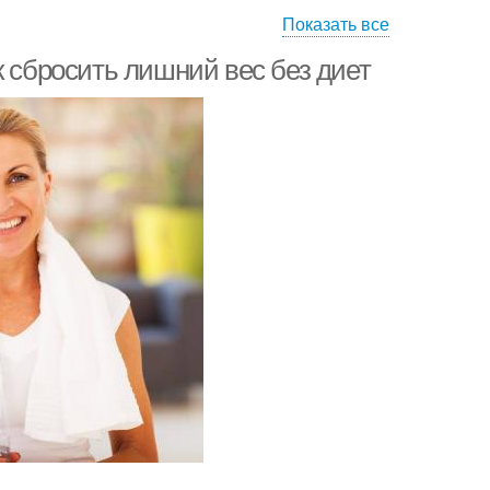
Показать все
Результаты в
дения в возрасте
похудении
к сбросить лишний вес без диет
ереедания при
Подход к похудению
похудении
ю для похудения