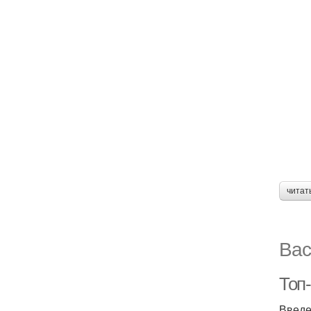
читат
Вас
Топ-
Введ