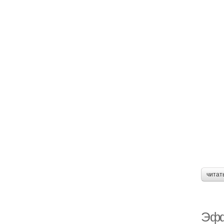
читат
Эфф