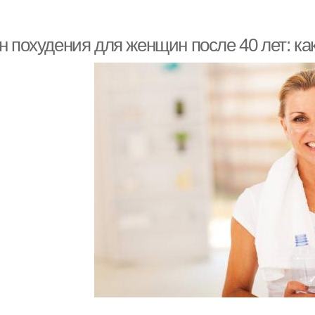
енщины в возрасте
Похудения при наличии
Поху
н похудения для женщин после 40 лет: ка
Отдых для успешного
П
тание при похудении
похудения
ыстрое похудение
Упражнения для женщин
Мен