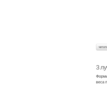
читат
3 л
Форми
веса п