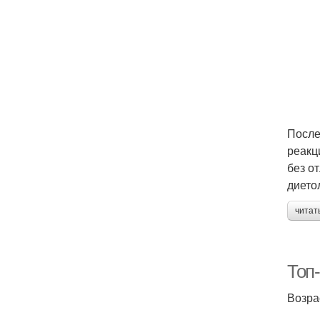
После
реакц
без о
дието
читат
Топ
Возра