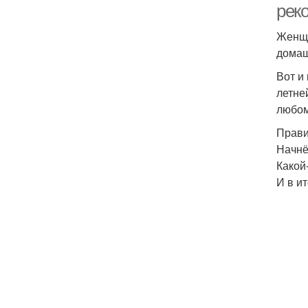
рек
Женщи
домаш
Вот и
летне
любом
Прави
Начнё
Какой
И в и