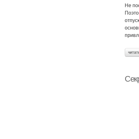
Не по
Поэто
отпус
основ
привл
читат
Сек