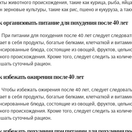
кты животного происхождения, такие как курица, рыба, яйца
н зерновые культуры, такие как рис, пшено и кукуруза, а та
к организовать питание для похудения после 40 лет
: При питании для похудения после 40 лет следует следова
ает в себя продукты, богатые белками, клетчаткой и витами
нсированные блюда, состоящие из овощей, фруктов, цельн
ного происхождения. Кроме того, следует следить за колич
шать суточный рацион.
к избежать ожирения после 40 лет
: Чтобы избежать ожирения после 40 лет, следует следоват
ает в себя продукты, богатые белками, клетчаткой и витами
нсированные блюда, состоящие из овощей, фруктов, цельн
ного происхождения. Кроме того, следует следить за колич
шать суточный рацион.
к избежать похудения при питании для похудения пос