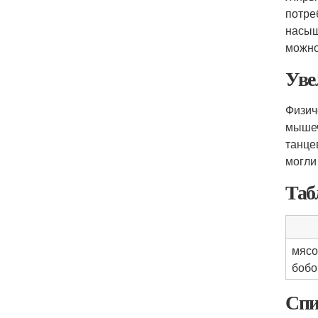
потре
насыщ
можно
Уве
Физич
мышеч
танце
могли
Таб
мясо
боб
Спи