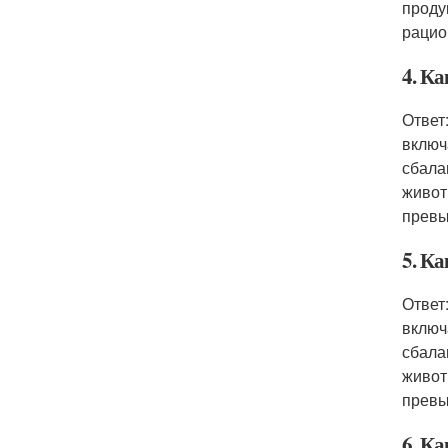
проду
рацио
4. Ка
Ответ
включ
сбала
живот
превы
5. Ка
Ответ
включ
сбала
живот
превы
6. Ка