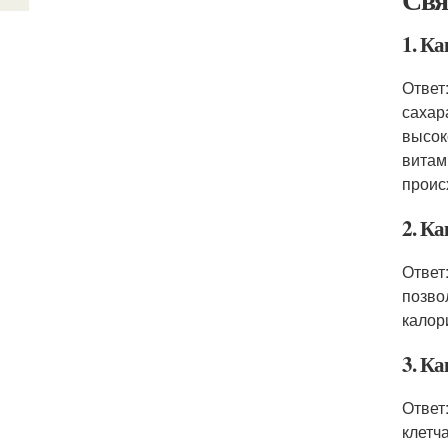
1. Ка
Ответ
сахар
высок
витам
проис
2. Ка
Ответ
позво
калор
3. Ка
Ответ
клетч