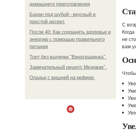
домашнего приготовления
Ста
Банан под шубой - вкусный и
простой десерт.
С воз
Когда
После 40: Как сохранить здоровье и
не ст
энергию с помощью правильного
вам уж
питания
Осн
Торт без выпечки "Виноградинка".
Замечательный рецепт. Медовик".
Чтобы
Оладьи с вишней на кефире.
Уве
Уме
Уве
Уме
Уве
Уве