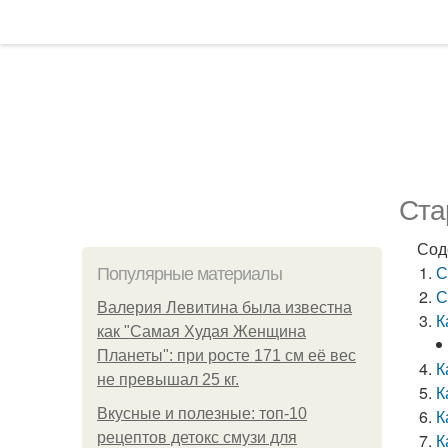
Ста
Сод
С
Популярные материалы
С
Валерия Левитина была известна
К
как "Самая Худая Женщина
Планеты": при росте 171 см её вес
К
не превышал 25 кг.
К
Вкусные и полезные: топ-10
К
рецептов детокс смузи для
К