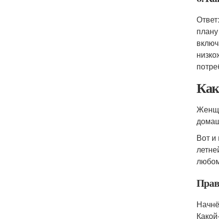
Ответ
плану
включ
низко
потре
Как
Женщи
домаш
Вот и
летне
любом
Прав
Начнё
Какой