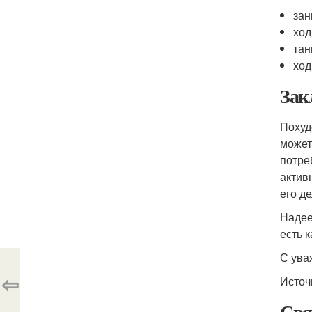
зан
ход
тан
ход
Зак
Похуд
может
потре
актив
его д
Надее
есть 
С ува
⇦
Источ
Свя