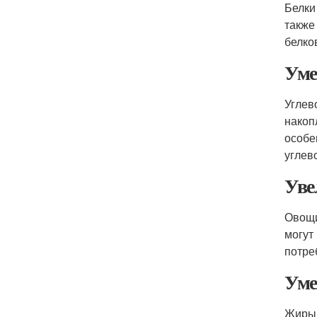
Белки
также
белко
Уме
Углев
накоп
особе
углев
Уве
Овощи
могут
потре
Уме
Жиры 