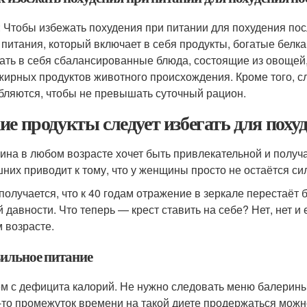
: Чтобы избежать похудения при питании для похудения пос
 питания, который включает в себя продукты, богатые белка
ать в себя сбалансированные блюда, состоящие из овощей,
жирных продуктов животного происхождения. Кроме того, сл
бляются, чтобы не превышать суточный рацион.
ие продукты следует избегать для похуд
на в любом возрасте хочет быть привлекательной и получа
них приводит к тому, что у женщины просто не остаётся сил
 получается, что к 40 годам отражение в зеркале перестаёт
й давности. Что теперь — крест ставить на себе? Нет, нет и
 возрасте.
ильное питание
м с дефицита калорий. Не нужно следовать меню балерины 
-то промежуток времени на такой диете продержаться можно,