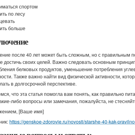
иматься спортом
ить по лесу
цевать
ить больше
лючение
ение после 40 лет может быть сложным, но с правильным п
е достичь своих целей. Важно следовать основным принцип
бления белковых продуктов, уменьшение потребления углев
ности. Также важно найти вид физической активности, кото
елать в долгосрочной перспективе.
мся, что эта статья помогла вам понять, как правильно пита
какие-либо вопросы или замечания, пожалуйста, не стесняйт
жением, [Ваше имя]
ник:
https://genskoe-zdorovie.ru/novosti/starshe-40-kak-praviln
занные вопросы и ответы: