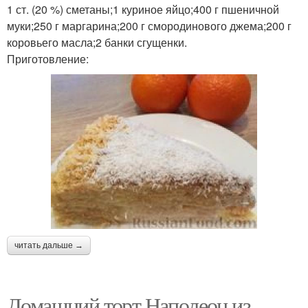
1 ст. (20 %) сметаны;1 куриное яйцо;400 г пшеничной
муки;250 г маргарина;200 г смородинового джема;200 г
коровьего масла;2 банки сгущенки.
Приготовление:
читать дальше →
Домашний торт Наполеон из