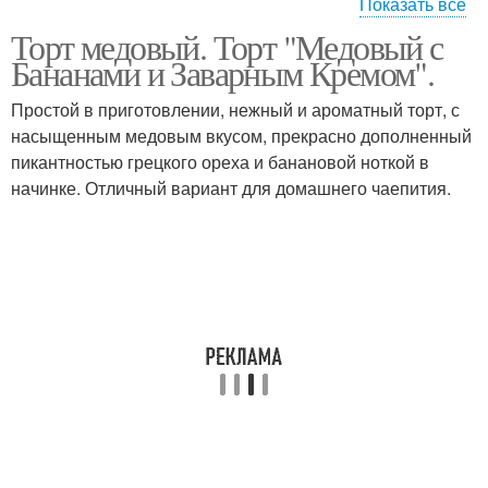
Показать все
Торт медовый. Торт "Медовый с
Медовые шарики
Медовый шарик
Бананами и Заварным Кремом".
Простой в приготовлении, нежный и ароматный торт, с
насыщенным медовым вкусом, прекрасно дополненный
пикантностью грецкого ореха и банановой ноткой в
Торт на скорую руку
Торт без раскатки
начинке. Отличный вариант для домашнего чаепития.
Торт из маленьких
Шифоновый торт
Торт на растительном
Воздушный торт
масле