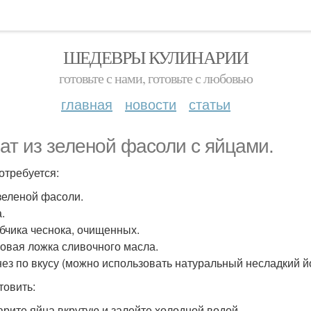
ШЕДЕВРЫ КУЛИНАРИИ
готовьте с нами, готовьте с любовью
главная
новости
статьи
ат из зеленой фасоли с яйцами.
отребуется:
 зеленой фасоли.
.
убчика чеснока, очищенных.
ловая ложка сливочного масла.
ез по вкусу (можно использовать натуральный несладкий йо
товить:
варите яйца вкрутую и залейте холодной водой.