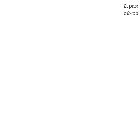
2. ра
обжар