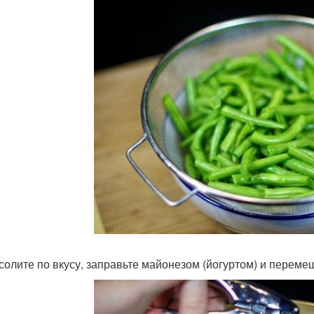
дсолите по вкусу, заправьте майонезом (йогуртом) и переме