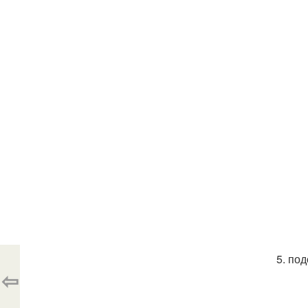
5. по
⇦