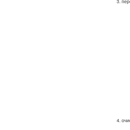
3. пе
4. оч