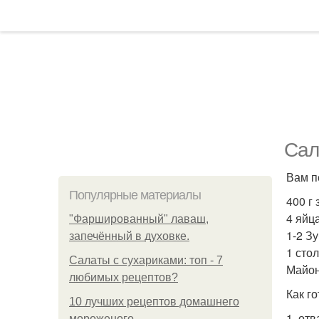
Сал
Вам п
Популярные материалы
400 г
4 яйца
"Фаршированный" лаваш,
1-2 З
запечённый в духовке.
1 сто
Салаты с сухариками: топ - 7
Майон
любимых рецептов?
Как го
10 лучших рецептов домашнего
1. от
мороженого.