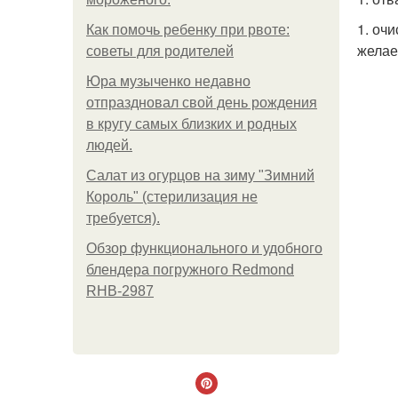
1. оч
Как помочь ребенку при рвоте:
желае
советы для родителей
Юра музыченко недавно
отпраздновал свой день рождения
в кругу самых близких и родных
людей.
Салат из огурцов на зиму "Зимний
Король" (стерилизация не
требуется).
Обзор функционального и удобного
блендера погружного Redmond
RHB-2987