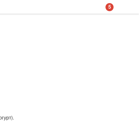
5
гурт).