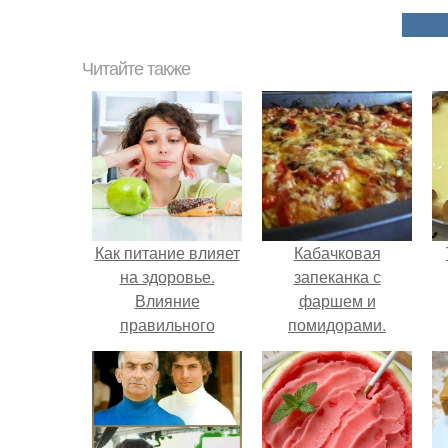
Читайте также
Как питание влияет
Кабачковая
на здоровье.
запеканка с
Влияние
фаршем и
правильного
помидорами.
питания на
здоровье человека