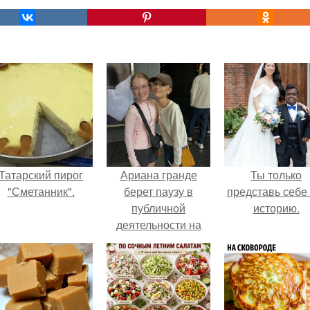
Татарский пирог
Ариана гранде
Ты только
"Сметанник".
берет паузу в
представь себе 
публичной
историю.
деятельности на
фоне слухов о
своем здоровье.