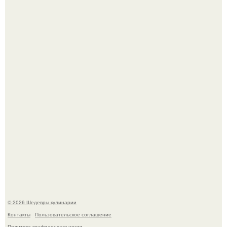
Самая популярная еда летом - мороженое.
Родион Газманов тепло поздравил своего отца,
знаменитого певца Олега Газманова, с важным
юбилеем - 75-летием.
© 2026 Шедевры кулинарии
Контакты
Пользовательское соглашение
Политика конфидециальности