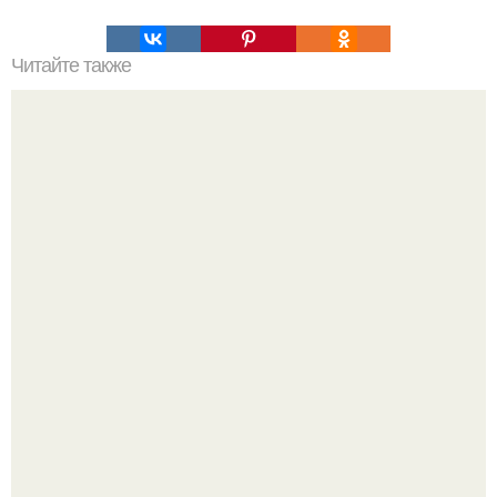
Читайте также
Можно ли смузи сделать погружным блендером. Как
сделать смузи в блендере