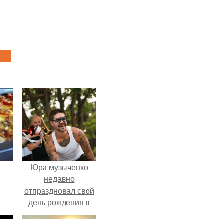
Юра музыченко
недавно
отпраздновал свой
день рождения в
кругу самых