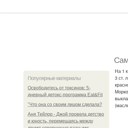
Сам
На 1 к
3 ст. 
Популярные материалы
красн
Освободитесь от токсинов: 5-
Морко
дневный детокс-программа Eat&Fit
выкла
"Что она со своим лицом сделала?
(масл
Аня Тейлор - Джой провела детство
и юность, перемещаясь между
двумя совершенно разными