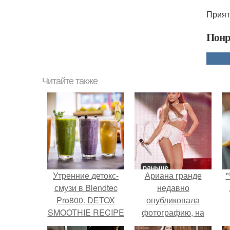
Прият
Понр
Читайте также
Утренние детокс-
Ариана гранде
"
смузи в Blendtec
недавно
Pro800. DETOX
опубликовала
SMOOTHIE RECIPE
фотографию, на
WITH BEETS AND
которой она