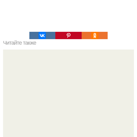
Читайте также
Рецепт слоеного бездрожжевого теста для трубочек.
Пирожные "Слоеные трубочки"