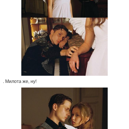
. Милота же, ну!