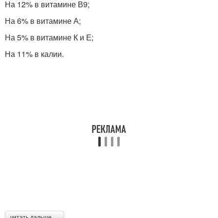
На 12% в витамине В9;
На 6% в витамине А;
На 5% в витамине К и Е;
На 11% в калии.
читать дальше →