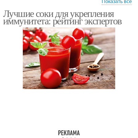
Показать все
Лучшие соки для укрепления
Полезные продукты
Продукты для зубов
иммунитета: рейтинг экспертов
Препараты для
Продукты для
укрепления
восстановления