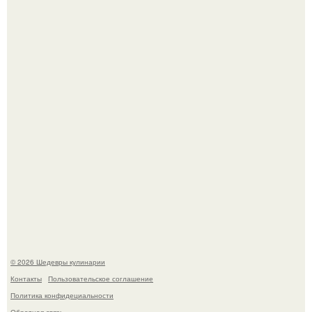
Самая популярная еда летом - мороженое.
Лето - лучшее время для сочных овощей, свежей зелени
и салатов, которые готовятся буквально за несколько
минут.
© 2026 Шедевры кулинарии
Контакты
Пользовательское соглашение
Политика конфидециальности