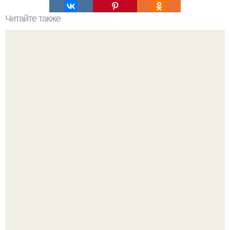
Читайте также
Быстрые пирожки на кефире - готовятся моментально.
Кабачковая запеканка с фаршем и помидорами.