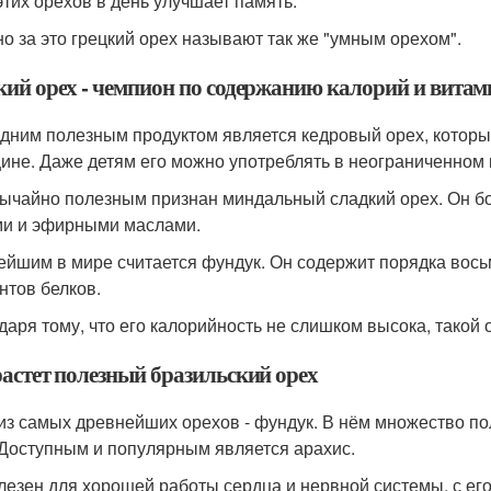
этих орехов в день улучшает память.
о за это грецкий орех называют так же "умным орехом".
кий орех - чемпион по содержанию калорий и витам
дним полезным продуктом является кедровый орех, который 
ине. Даже детям его можно употреблять в неограниченном 
ычайно полезным признан миндальный сладкий орех. Он б
и и эфирными маслами.
ейшим в мире считается фундук. Он содержит порядка вос
нтов белков.
даря тому, что его калорийность не слишком высока, такой 
растет полезный бразильский орех
из самых древнейших орехов - фундук. В нём множество по
 Доступным и популярным является арахис.
лезен для хорошей работы сердца и нервной системы, с ег