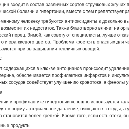
ицин входит в состав различных сортов стручковых жгучих
ческой болезни и гипертонии, вместе с тем препятствует р
менному человеку требуются антиоксиданты в довольно выс
 возместит их недостаток. Также благотворно влияет на орг
рский перец. Зимой, как советуют специалисты, лучше отказ
го и оранжевого цветов. Проблема кроется в опасных для 
ьзуются при выращивании тепличных овощей.
а
ет содержащихся в клюкве антоцианов происходит удаление
терина, обеспечивается профилактика инфарктов и инсульт
ных сосудов содействует улучшению кровотока, а фенолы у
а
ении и профилактике гипертонии успешно используется кали
дят в норму артериальное давление, очищаются сосуды, а 
а становится более крепкой. Кроме того, если есть отеки, о
ные продукты