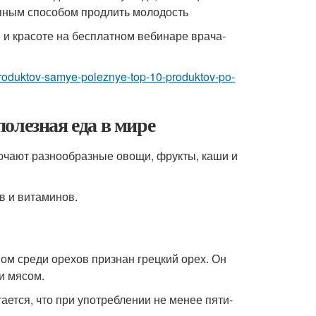
пным способом продлить молодость
и и красоте на бесплатном вебинаре врача-
produktov-samye-poleznye-top-10-produktov-po-
олезная еда в мире
ючают разнообразные овощи, фрукты, каши и
в и витаминов.
ном среди орехов признан грецкий орех. Он
и мясом.
ается, что при употреблении не менее пяти-