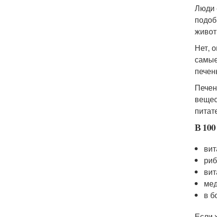
Люди 
подоб
живот
Нет, 
самые
печен
Печен
вещес
питат
В 100
вит
риб
вит
мед
в б
Если 