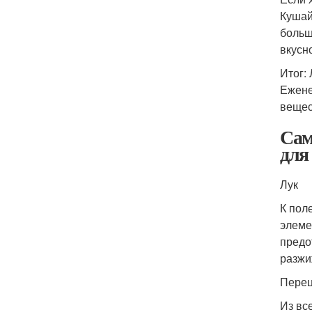
Кушай
больш
вкусн
Итог:
Ежене
вещес
Сам
для 
Лук
К пол
элеме
предо
разжи
Пере
Из вс