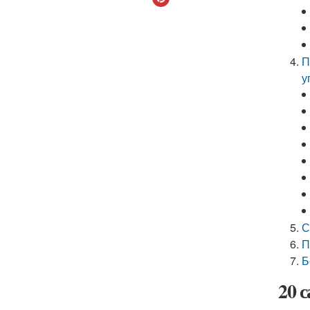
П
у
С
П
Б
20 