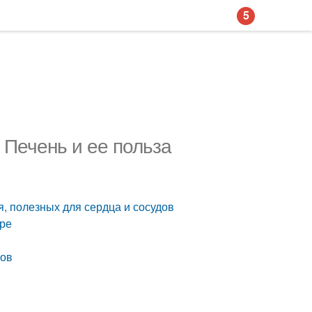
5
 Печень и ее польза
я, полезных для сердца и сосудов
ире
нов