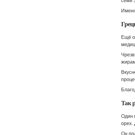
семи 
Именн
Грец
Ещё о
медиц
Чрезв
жирам
Вкусн
проце
Благо
Так 
Один 
орех.
Он по