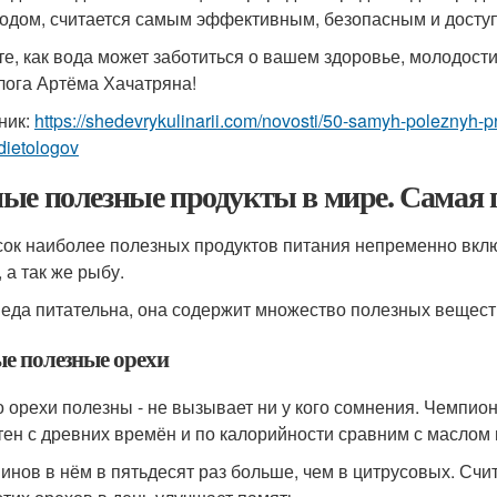
одом, считается самым эффективным, безопасным и досту
те, как вода может заботиться о вашем здоровье, молодост
лога Артёма Хачатряна!
ник:
https://shedevrykulinarii.com/novosti/50-samyh-poleznyh-
-dietologov
ые полезные продукты в мире. Самая п
сок наиболее полезных продуктов питания непременно вкл
 а так же рыбу.
 еда питательна, она содержит множество полезных вещест
е полезные орехи
то орехи полезны - не вызывает ни у кого сомнения. Чемпио
тен с древних времён и по калорийности сравним с маслом 
инов в нём в пятьдесят раз больше, чем в цитрусовых. Счит