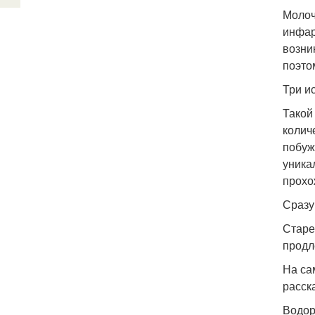
Молоч
инфар
возни
поэто
Три и
Такой
колич
побуж
уника
прохо
Сразу
Старе
продл
На са
расск
Водор