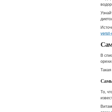
водор
Узнай
дието
Источ
versii
Сам
В спи
орехи,
Такая
Самы
То, ч
извес
Витам