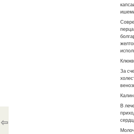
капса
ишеми
Совре
перца
болга
желто
испол
Клюкв
За сч
холес
веноз
Калин
В леч
прихо
⇦
сердц
Молоч