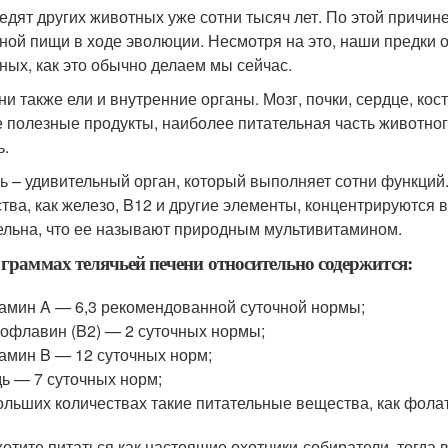
едят других животных уже сотни тысяч лет. По этой причин
ной пищи в ходе эволюции. Несмотря на это, наши предки о
ных, как это обычно делаем мы сейчас.
они также ели и внутренние органы. Мозг, почки, сердце, кос
 полезные продукты, наиболее питательная часть животног
ь.
ь – удивительный орган, который выполняет сотни функций.
тва, как железо, B12 и другие элементы, концентрируются 
ельна, что ее называют природным мультивитамином.
 граммах телячьей печени относительно содержится:
амин A — 6,3 рекомендованной суточной нормы;
офлавин (B2) — 2 суточных нормы;
амин B — 12 суточных норм;
ь — 7 суточных норм;
ольших количествах такие питательные вещества, как фолаты
хотите питаться как настоящие охотники-собиратели, тогда