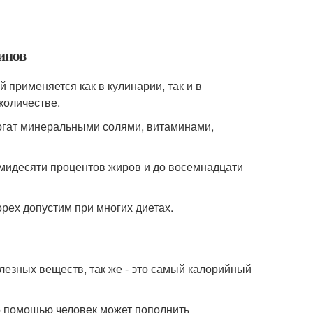
инов
применяется как в кулинарии, так и в
количестве.
огат минеральными солями, витаминами,
ьмидесяти процентов жиров и до восемнадцати
орех допустим при многих диетах.
лезных веществ, так же - это самый калорийный
о помощью человек может пополнить