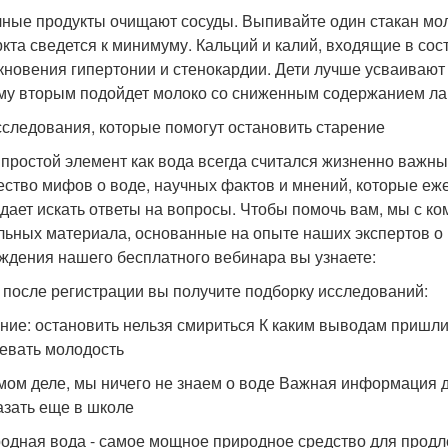
ные продукты очищают сосуды. Выпивайте один стакан мол
кта сведется к минимуму. Кальций и калий, входящие в сос
кновения гипертонии и стенокардии. Дети лучше усваивают
му вторым подойдет молоко со сниженным содержанием ла
сследования, которые помогут остановить старение
 простой элемент как вода всегда считался жизненно важны
ество мифов о воде, научных фактов и мнений, которые еж
дает искать ответы на вопросы. Чтобы помочь вам, мы с ко
льных материала, основанные на опыте наших экспертов о
ждения нашего бесплатного вебинара вы узнаете:
 после регистрации вы получите подборку исследований:
ние: остановить нельзя смириться К каким выводам пришли 
евать молодость
мом деле, мы ничего не знаем о воде Важная информация 
азать еще в школе
одная вода - самое мощное природное средство для прод