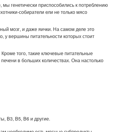
е, мы генетически приспособились к потреблению
хотники-собиратели ели не только мясо
тный мозг, и даже яички. На самом деле это
о, у вершины питательности которых стоит
 Кроме того, такие ключевые питательные
в печени в больших количествах. Она настолько
, B3, B5, B6 и другие.
 вам необходимо есть мясные субпродукты.