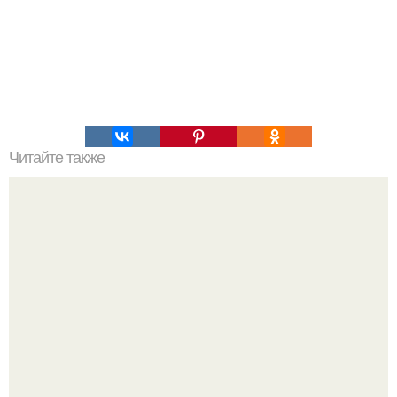
Читайте также
Быстрые пирожки на кефире - готовятся моментально.