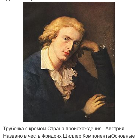
Трубочка с кремом Страна происхождения Австрия
Названо в честь Фридрих Шиллер КомпонентыОсновные