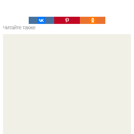
Читайте также
Быстрые пирожки на кефире - готовятся моментально.