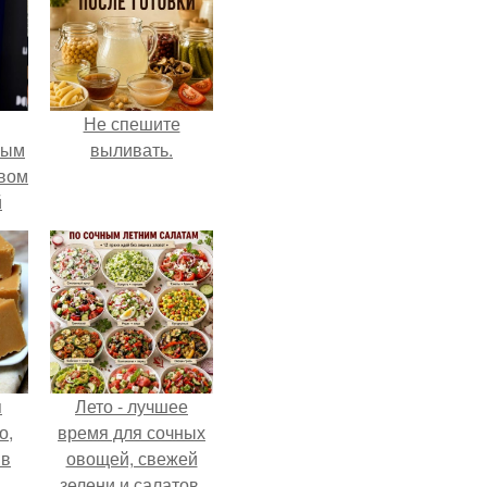
Не спешите
ным
выливать.
авом
й
го
а.
я
Лето - лучшее
о,
время для сочных
 в
овощей, свежей
зелени и салатов,