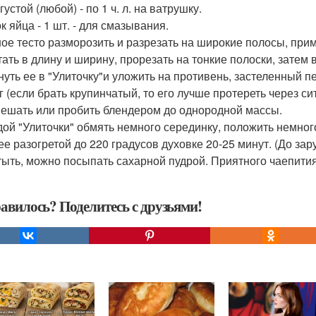
устой (любой) - по 1 ч. л. на ватрушку.
к яйца - 1 шт. - для смазывания.
ое тесто разморозить и разрезать на широкие полосы, приме
тать в длину и ширину, прорезать на тонкие полоски, затем в
нуть ее в "Улиточку"и уложить на противень, застеленный п
г (если брать крупинчатый, то его лучше протереть через сит
ешать или пробить блендером до однородной массы.
дой "Улиточки" обмять немного серединку, положить немног
ее разогретой до 220 градусов духовке 20-25 минут. (До за
тыть, можно посыпать сахарной пудрой. Приятного чаепития
авилось? Поделитесь с друзьями!