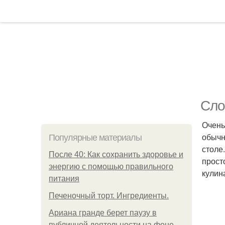
Сло
Очень
обычн
Популярные материалы
столе
После 40: Как сохранить здоровье и
прост
энергию с помощью правильного
кулина
питания
Печеночный торт. Ингредиенты.
Ариана гранде берет паузу в
публичной деятельности на фоне