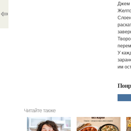
Джем г
⇦
Желто
Слоен
раска
завер
Творо
перем
У каж
заран
им ос
Понр
Читайте также