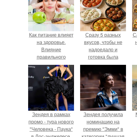
Как питание влияет
Сразу 5 разных
С
на здоровье.
вкусов, чтобы не
Влияние
надоедало и
правильного
готовка была
питания на
проще.
здоровье человека
Зендея в рамках
Зендея получила
промо - тура нового
номинацию на
"Человека - Паука"
премию "Эмми" в
в Лос-анджелесе.
категории "лучшая