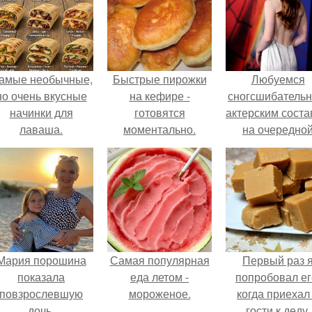
амые необычные,
Быстрые пирожки
Любуемся
но очень вкусные
на кефире -
сногсшибатель
начинки для
готовятся
актерским сост
лаваша.
моментально.
на очередно
премьере ново
человека - паук
Мария порошина
Самая популярная
Первый раз 
показала
еда летом -
попробовал ег
повзрослевшую
мороженое.
когда приехал
дочь.
гости к деду.