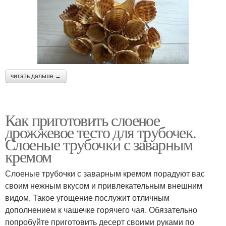
читать дальше →
Как приготовить слоеное
дрожжевое тесто для трубочек.
Слоеные трубочки с заварным
кремом
Слоеные трубочки с заварным кремом порадуют вас
своим нежным вкусом и привлекательным внешним
видом. Такое угощение послужит отличным
дополнением к чашечке горячего чая. Обязательно
попробуйте приготовить десерт своими руками по