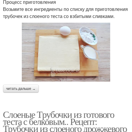
Процесс приготовления
Возьмите все ингредиенты по списку для приготовления
трубочек из слоеного теста со взбитыми сливками.
читать дальше →
Слоеные Трубочки из готового
теста с белковым.. Рецепт:
Трубочки из слоеного дрожжевого