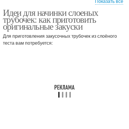
Показать все
Идеи для начинки слоеных
Ингредиенты для
Слоеная трубочка
трубочек: как приготовить
слоeные трубочки
оригинальные закуски
Для приготовления закусочных трубочек из слоёного
теста вам потребуется:
Закуски с трубочками
Трубочки для десерта
Трубочки без яиц
Начинка для трубочек
Трубочки с белковым
Трубочки со сгущенкой
кремом