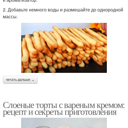
2. Добавьте немного воды и размешайте до однородной
массы.
читать дальше →
Слоеные торты с вареным кремом:
рецепт и секреты приготовления