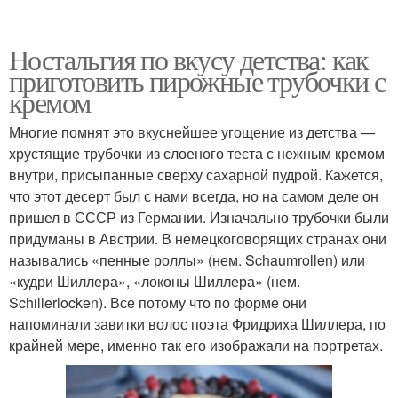
Ностальгия по вкусу детства: как
приготовить пирожные трубочки с
кремом
Многие помнят это вкуснейшее угощение из детства —
хрустящие трубочки из слоеного теста с нежным кремом
внутри, присыпанные сверху сахарной пудрой. Кажется,
что этот десерт был с нами всегда, но на самом деле он
пришел в СССР из Германии. Изначально трубочки были
придуманы в Австрии. В немецкоговорящих странах они
назывались «пенные роллы» (нем. Schaumrollen) или
«кудри Шиллера», «локоны Шиллера» (нем.
Schillerlocken). Все потому что по форме они
напоминали завитки волос поэта Фридриха Шиллера, по
крайней мере, именно так его изображали на портретах.