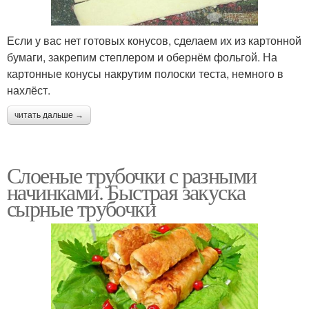
Если у вас нет готовых конусов, сделаем их из картонной
бумаги, закрепим степлером и обернём фольгой. На
картонные конусы накрутим полоски теста, немного в
нахлёст.
читать дальше →
Слоеные трубочки с разными
начинками. Быстрая закуска
сырные трубочки