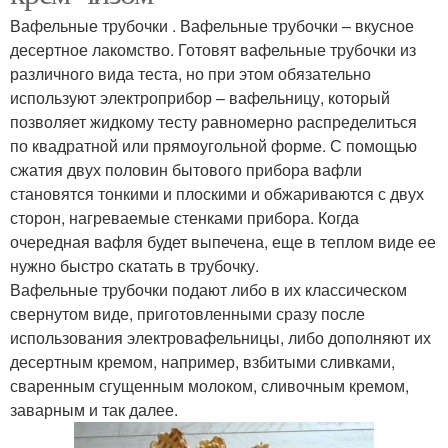
Вафельные трубочки . Вафельные трубочки – вкусное
десертное лакомство. Готовят вафельные трубочки из
различного вида теста, но при этом обязательно
используют электроприбор – вафельницу, который
позволяет жидкому тесту равномерно распределиться
по квадратной или прямоугольной форме. С помощью
сжатия двух половин бытового прибора вафли
становятся тонкими и плоскими и обжариваются с двух
сторон, нагреваемые стенками прибора. Когда
очередная вафля будет выпечена, еще в теплом виде ее
нужно быстро скатать в трубочку.
Вафельные трубочки подают либо в их классическом
свернутом виде, приготовленными сразу после
использования электровафельницы, либо дополняют их
десертным кремом, например, взбитыми сливками,
сваренным сгущенным молоком, сливочным кремом,
заварным и так далее.