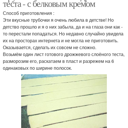
теста - с белковым кремом
Способ приготовления :
Эти вкусные трубочки я очень любила в детстве! Но
детство прошло и я о них забыла, да и на глаза они как -
то перестали попадаться. Но недавно случайно увидела
их на просторах интернета и не могла не приготовить.
Оказывается, сделать их совсем не сложно.
Возьмём один лист готового дрожжевого слоёного теста,
разморозим его, раскатаем в пласт и разрежем на 6
одинаковых по ширине полосок.