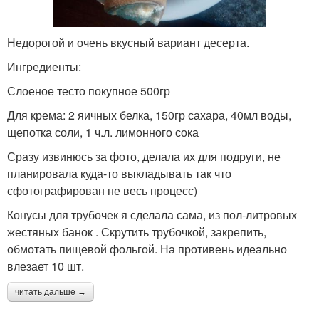
Недорогой и очень вкусный вариант десерта.
Трубочки в домашних
Тесто для трубочек
условиях
Ингредиенты:
Слоеное тесто покупное 500гр
Для крема: 2 яичных белка, 150гр сахара, 40мл воды,
Ореховые трубочки
Классические трубочки
щепотка соли, 1 ч.л. лимонного сока
Сразу извинюсь за фото, делала их для подруги, не
планировала куда-то выкладывать так что
сфотографирован не весь процесс)
Трубочки из
Тест для трубочек
Конусы для трубочек я сделала сама, из пол-литровых
дрожжевого теста
жестяных банок . Скрутить трубочкой, закрепить,
обмотать пищевой фольгой. На противень идеально
влезает 10 шт.
Трубочка из теста
Трубочки с капустой
читать дальше →