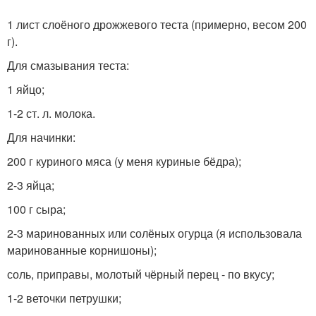
Трубочки из слоеного
Слоенные трубочки
1 лист слоёного дрожжевого теста (примерно, весом 200
теста
г).
Для смазывания теста:
1 яйцо;
Ингредиенты для
Трубочки с кремом
вафельные трубочки
1-2 ст. л. молока.
Для начинки:
200 г куриного мяса (у меня куриные бёдра);
Песочные трубочки
Бисквитные трубочки
2-3 яйца;
100 г сыра;
2-3 маринованных или солёных огурца (я использовала
Трубочки с заварным
Крем для слоеных
маринованные корнишоны);
кремом
трубочек
соль, приправы, молотый чёрный перец - по вкусу;
1-2 веточки петрушки;