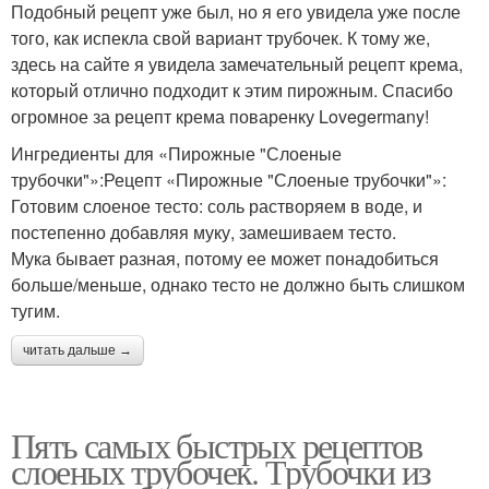
Подобный рецепт уже был, но я его увидела уже после
того, как испекла свой вариант трубочек. К тому же,
здесь на сайте я увидела замечательный рецепт крема,
который отлично подходит к этим пирожным. Спасибо
огромное за рецепт крема поваренку Lovegermany!
Ингредиенты для «Пирожные "Слоеные
трубочки"»:Рецепт «Пирожные "Слоеные трубочки"»:
Готовим слоеное тесто: соль растворяем в воде, и
постепенно добавляя муку, замешиваем тесто.
Мука бывает разная, потому ее может понадобиться
больше/меньше, однако тесто не должно быть слишком
тугим.
читать дальше →
Пять самых быстрых рецептов
слоеных трубочек. Трубочки из