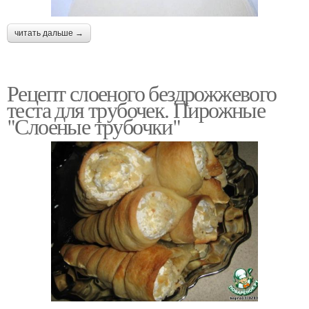
читать дальше →
Рецепт слоеного бездрожжевого
теста для трубочек. Пирожные
"Слоеные трубочки"