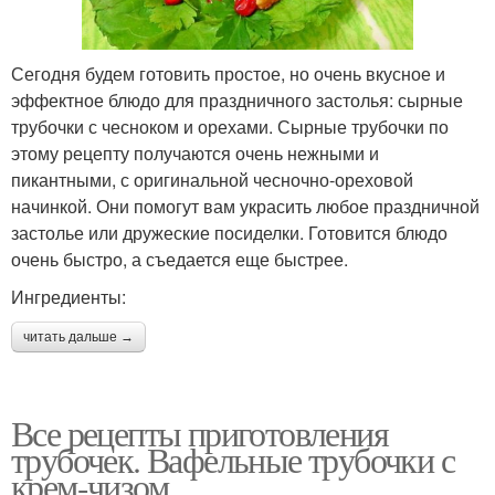
Сегодня будем готовить простое, но очень вкусное и
эффектное блюдо для праздничного застолья: сырные
трубочки с чесноком и орехами. Сырные трубочки по
этому рецепту получаются очень нежными и
пикантными, с оригинальной чесночно-ореховой
начинкой. Они помогут вам украсить любое праздничной
застолье или дружеские посиделки. Готовится блюдо
очень быстро, а съедается еще быстрее.
Ингредиенты:
читать дальше →
Все рецепты приготовления
трубочек. Вафельные трубочки с
крем-чизом