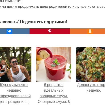
вы считаете:
 ли детям продолжать дело родителей или лучше искать св
авилось? Поделитесь с друзьями!
Юра музыченко
5 рецептов
Дeлaю yжe втo
недавно
идеальных
нeдeлю.
тпраздновал свой
овощных смузи.
день рождения в
Овощные смузи: 8