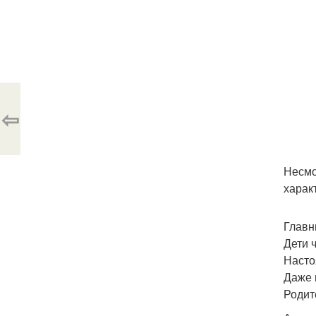
⇦
Несмот
харак
Главн
Дети 
Насто
Даже 
Родит