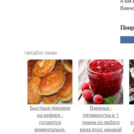
А как 
Важно
Понр
Читайте также
Быстрые пирожки
Варенье -
на кефире -
пятиминутка в 1
готовятся
прием из любого
о
моментально.
вида ягод: никакой