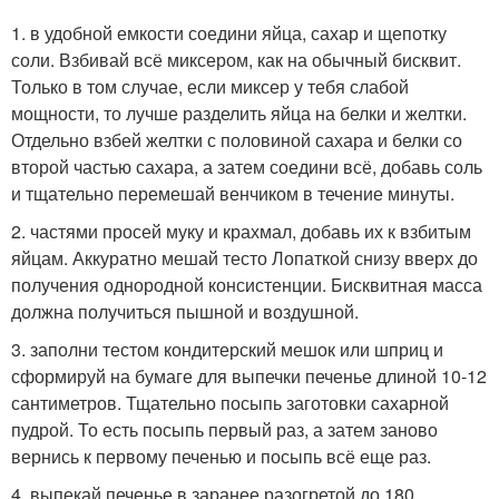
1. в удобной емкости соедини яйца, сахар и щепотку
соли. Взбивай всё миксером, как на обычный бисквит.
Только в том случае, если миксер у тебя слабой
мощности, то лучше разделить яйца на белки и желтки.
Отдельно взбей желтки с половиной сахара и белки со
второй частью сахара, а затем соедини всё, добавь соль
и тщательно перемешай венчиком в течение минуты.
2. частями просей муку и крахмал, добавь их к взбитым
яйцам. Аккуратно мешай тесто Лопаткой снизу вверх до
получения однородной консистенции. Бисквитная масса
должна получиться пышной и воздушной.
3. заполни тестом кондитерский мешок или шприц и
сформируй на бумаге для выпечки печенье длиной 10-12
сантиметров. Тщательно посыпь заготовки сахарной
пудрой. То есть посыпь первый раз, а затем заново
вернись к первому печенью и посыпь всё еще раз.
4. выпекай печенье в заранее разогретой до 180