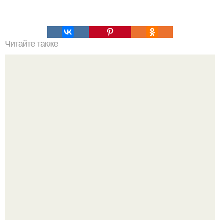
Читайте также
Быстрые пирожки на кефире - готовятся моментально.