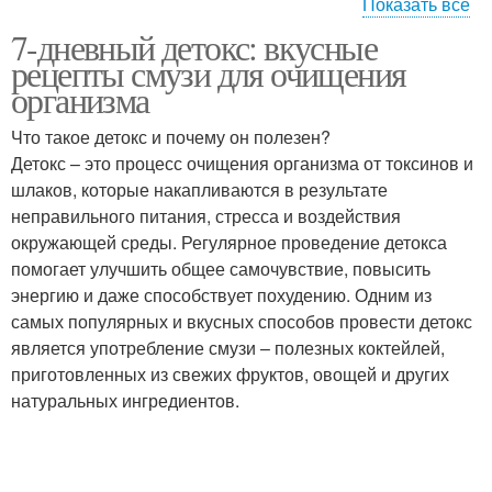
Показать все
7-дневный детокс: вкусные
Быстрые рецепты
Быстрый рецепт
рецепты смузи для очищения
организма
Что такое детокс и почему он полезен?
Детокс – это процесс очищения организма от токсинов и
Рецепт с кремом
Домашние рецепты
шлаков, которые накапливаются в результате
неправильного питания, стресса и воздействия
окружающей среды. Регулярное проведение детокса
помогает улучшить общее самочувствие, повысить
Основные ингредиенты
Частые ингредиенты
энергию и даже способствует похудению. Одним из
самых популярных и вкусных способов провести детокс
является употребление смузи – полезных коктейлей,
приготовленных из свежих фруктов, овощей и других
Ингредиенты для
натуральных ингредиентов.
Старый рецепт
гостовские пышки