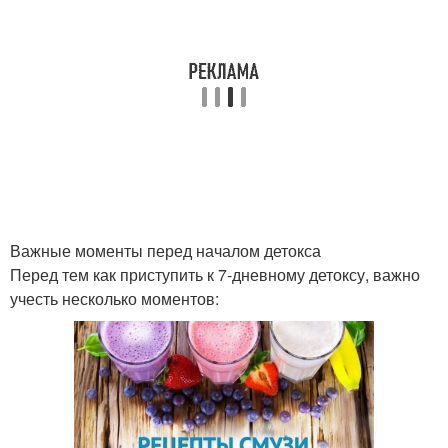
Вкусный рецепт
Питательные рецепты
Рецепты с фото
Пошаговый рецепт
Ингредиенты для
Рецепты на
Важные моменты перед началом детокса
песочное тесто
праздничный стол
Перед тем как приступить к 7-дневному детоксу, важно
учесть несколько моментов:
Рецепт к празднику