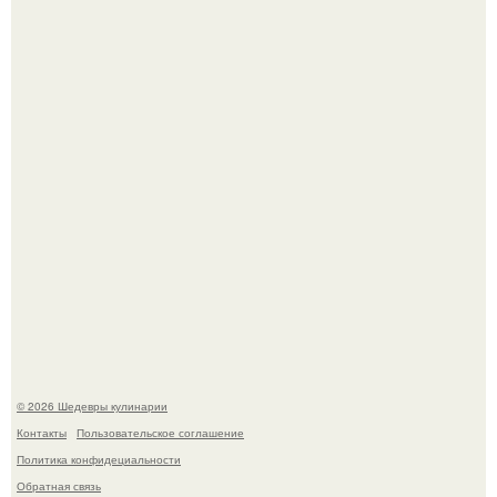
Мария порошина показала повзрослевшую дочь.
Самая популярная еда летом - мороженое.
© 2026 Шедевры кулинарии
Контакты
Пользовательское соглашение
Политика конфидециальности
Обратная связь