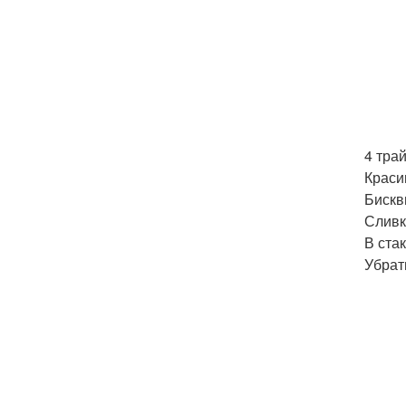
4 тра
Краси
Бискв
Сливк
В ста
Убрат