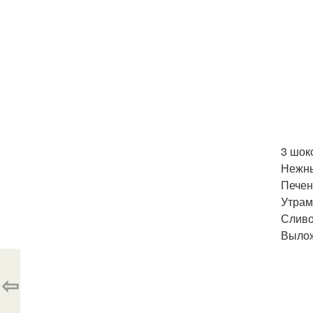
3 шок
Нежны
Печен
Утрам
Сливо
Вылож
⇦