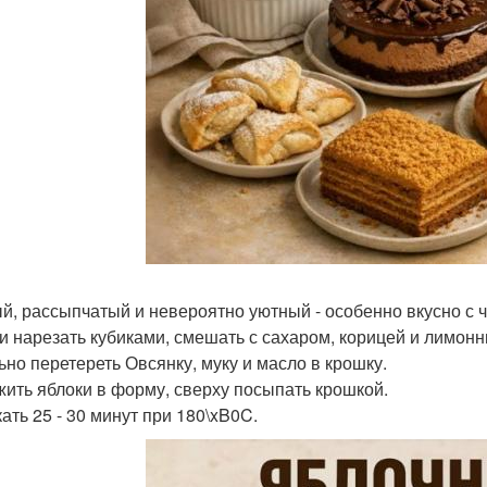
й, рассыпчатый и невероятно уютный - особенно вкусно с ч
и нарезать кубиками, смешать с сахаром, корицей и лимон
ьно перетереть Овсянку, муку и масло в крошку.
ить яблоки в форму, сверху посыпать крошкой.
ать 25 - 30 минут при 180\xB0C.