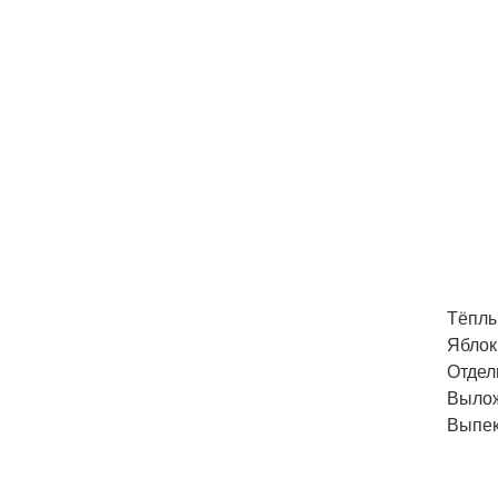
Тёплы
Яблок
Отдел
Вылож
Выпек