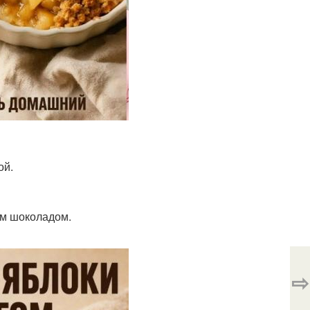
ой.
ым шоколадом.
⇨