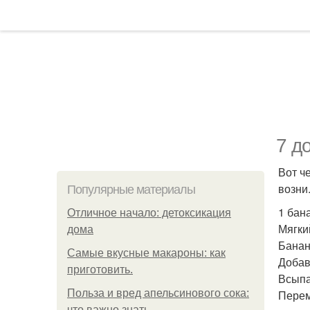
7 д
Вот ч
возни
Популярные материалы
1 бан
Отличное начало: детоксикация
Мягки
дома
Банан
Самые вкусные макароны: как
Добав
приготовить.
Всыпа
Польза и вред апельсинового сока:
Перем
что важно знать