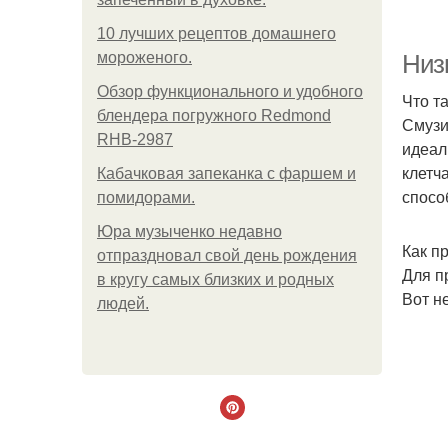
10 лучших рецептов домашнего
мороженого.
Низ
Обзор функционального и удобного
Что т
блендера погружного Redmond
Смузи
RHB-2987
идеал
клетч
Кабачковая запеканка с фаршем и
спосо
помидорами.
Р
Юра музыченко недавно
Как п
отпраздновал свой день рождения
Для п
в кругу самых близких и родных
Вот н
людей.
Р