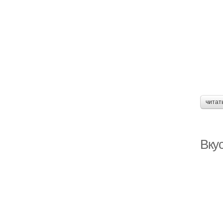
читат
Вку