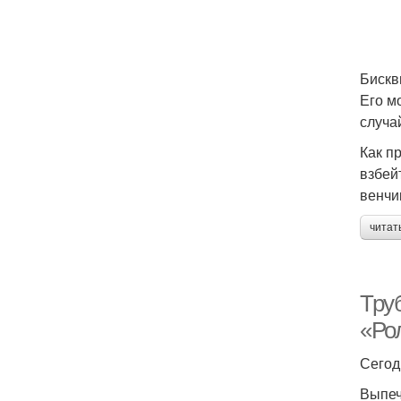
Бискв
Его м
случа
Как п
взбей
венчи
читат
Труб
«Ро
Сегод
Выпеч