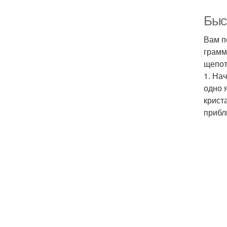
Быс
Вам п
грамм
щепот
1. На
одно 
крист
прибл