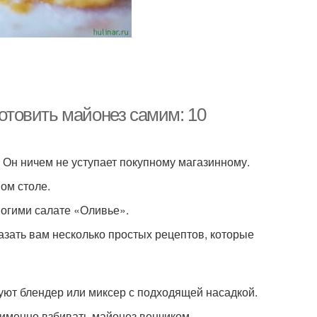
готовить майонез самим: 10
Он ничем не уступает покупному магазинному.
ом столе.
ногими салате «Оливье».
зать вам несколько простых рецептов, которые
уют блендер или миксер с подходящей насадкой.
именно взбивать майонез венчиком.