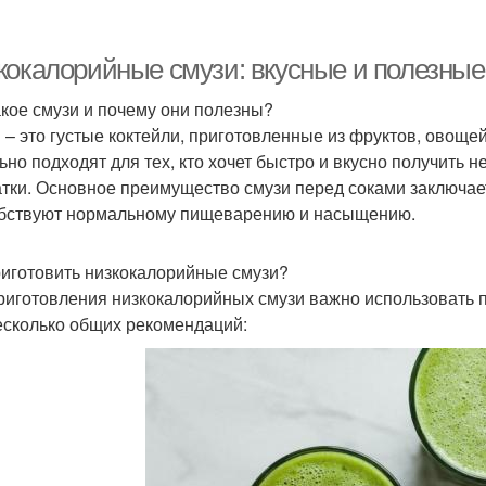
Майонез по
Вкусные рецепты
Клас
классическому рецепту
кокалорийные смузи: вкусные и полезные
акое смузи и почему они полезны?
 – это густые коктейли, приготовленные из фруктов, овощей
Рецепт в блендере
Домашний рецепт
Рецеп
ьно подходят для тех, кто хочет быстро и вкусно получить
атки. Основное преимущество смузи перед соками заключае
бствуют нормальному пищеварению и насыщению.
ецепты в домашних
Бездрожжевые рецепты
Ре
риготовить низкокалорийные смузи?
условиях
риготовления низкокалорийных смузи важно использовать п
есколько общих рекомендаций:
ецепты из готового
Рецепт в домашних
Не
теста
условиях
Рецепт в духовке
Рецепт на сметане
Ре