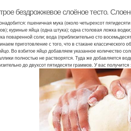
трое бездрожжевое слоёное тесто. Слоен
онадобится: пшеничная мука (около четырехсот пятидесяти 
ов); куриные яйца (одна штука); одна столовая ложка водки
ка поваренной соли; вода (приблизительно сто восемьдеся
чинаем приготовление с того, что в стакане классического 
яйцо. Во взбитое яйцо добавляем указанное количество сол
аллики полностью не растворятся. Туда же добавляется вод
изительно до двухсот пятидесяти граммов. У вас получится