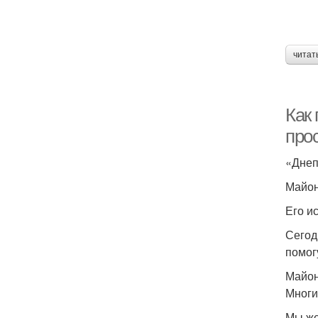
читат
Как 
про
«Днеп
Майон
Его и
Сегод
помог
Майон
Многи
Мы же