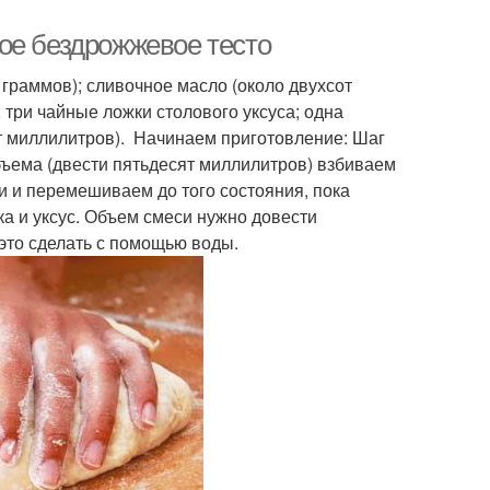
ое бездрожжевое тесто
граммов); сливочное масло (около двухсот
; три чайные ложки столового уксуса; одна
т миллилитров). Начинаем приготовление: Шаг
объема (двести пятьдесят миллилитров) взбиваем
и и перемешиваем до того состояния, пока
ка и уксус. Объем смеси нужно довести
 это сделать с помощью воды.