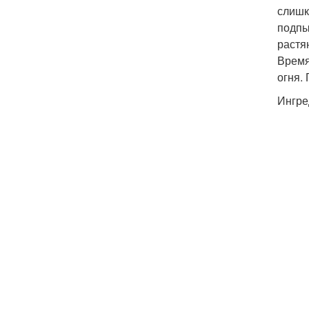
слишк
подпы
растя
Время
огня.
Ингре