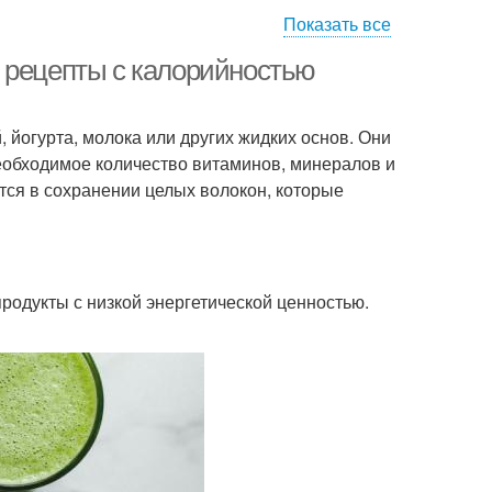
Показать все
сический рецепт
Пошаговый рецепт
 рецепты с калорийностью
, йогурта, молока или других жидких основ. Они
ты на скорую руку
Рецепт с фото
 необходимое количество витаминов, минералов и
тся в сохранении целых волокон, которые
Рецепты из слоёного
цепт без масла
теста
родукты с низкой энергетической ценностью.
обычный рецепт
Сладкий рецепт
цепт на кефире
Рецепт в мультиварке