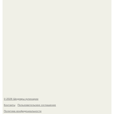
Сын Луи де фюнеса, который выбрал свой путь.
Лето - лучшее время для сочных овощей, свежей зелени
и салатов, которые готовятся буквально за несколько
минут.
© 2026 Шедевры кулинарии
Контакты
Пользовательское соглашение
Политика конфидециальности