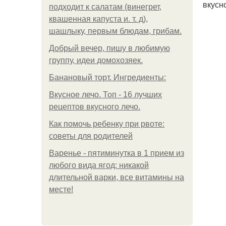
вкусн
подходит к салатам (винегрет,
квашенная капуста и. т. д),
шашлыку, первым блюдам, грибам.
Добрый вечер, пишу в любимую
группу, идеи домохозяек.
Банановый торт. Ингредиенты:
Вкусное лечо. Топ - 16 лучших
рецептов вкусного лечо.
Как помочь ребенку при рвоте:
советы для родителей
Варенье - пятиминутка в 1 прием из
любого вида ягод: никакой
длительной варки, все витамины на
месте!