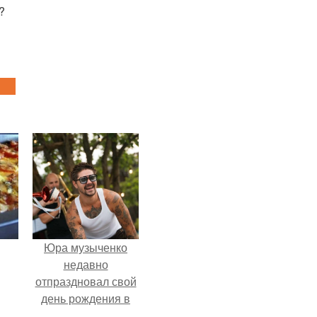
?
Юра музыченко
недавно
отпраздновал свой
день рождения в
кругу самых