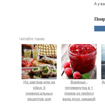
А у в
Понр
Читайте также
На завтрак или на
Варенье -
A
обед: 5
пятиминутка в 1
универсальных
прием из любого
рецептов для
вида ягод: никакой
любого времени
длительной варки,
а