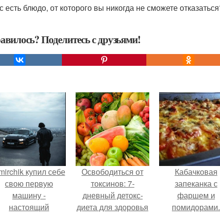
ас есть блюдо, от которого вы никогда не сможете отказаться
авилось? Поделитесь с друзьями!
mirchik купил себе
Освободиться от
Кабачковая
свою первую
токсинов: 7-
запеканка с
машину -
дневный детокс-
фаршем и
настоящий
диета для здоровья
помидорами.
втомобиль мечты
и энергии