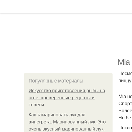
Mia
Несмо
пиццу
Популярные материалы
Искусство приготовления рыбы на
Mia н
огне: проверенные рецепты и
Спорт
советы
Более
Как замариновать лук для
Но бе
винегрета. Маринованный лук. Это
Покло
очень вкусный маринованный лук,