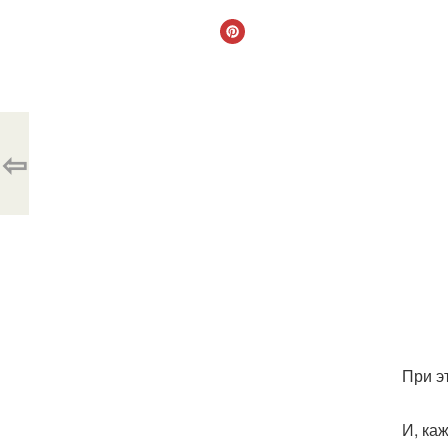
⇦
При э
И, ка