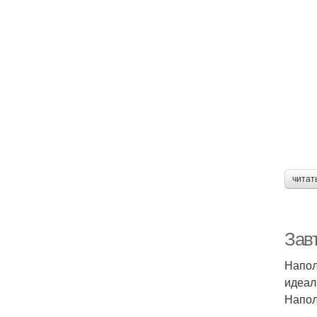
читат
Зав
Напол
идеал
Напол