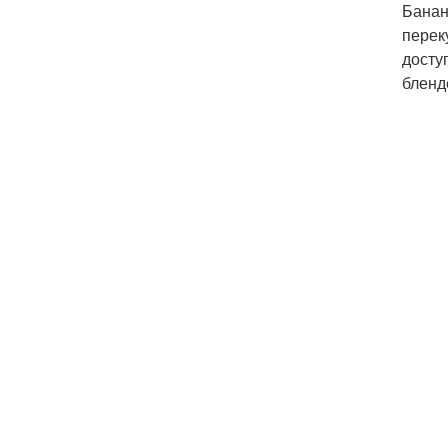
Банан
перек
досту
бленд