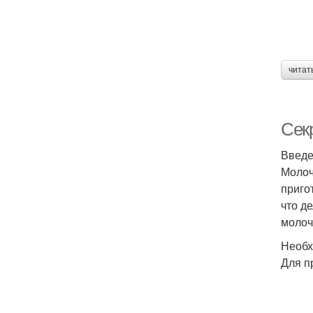
читат
Сек
Введ
Молоч
приго
что д
молоч
Необх
Для п