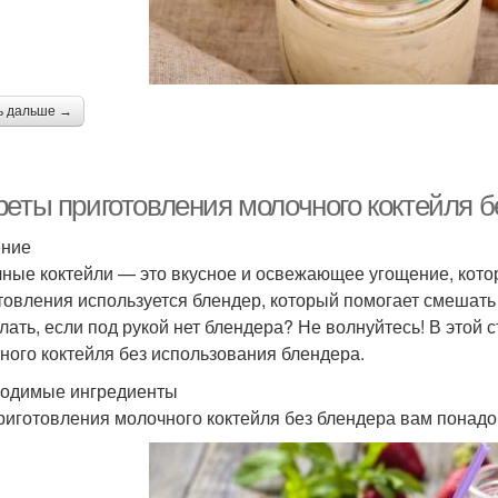
ь дальше →
реты приготовления молочного коктейля б
ение
ные коктейли — это вкусное и освежающее угощение, котор
товления используется блендер, который помогает смешать
елать, если под рукой нет блендера? Не волнуйтесь! В этой
ного коктейля без использования блендера.
одимые ингредиенты
риготовления молочного коктейля без блендера вам понад