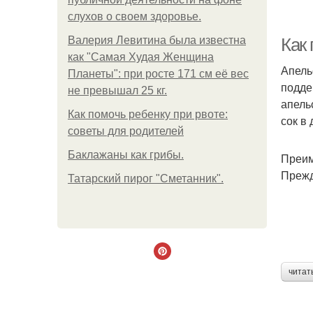
слухов о своем здоровье.
П
Валерия Левитина была известна
Как
как "Самая Худая Женщина
Апель
Планеты": при росте 171 см её вес
подде
не превышал 25 кг.
апель
Как помочь ребенку при рвоте:
сок в
советы для родителей
Баклажаны как грибы.
Преим
Прежд
Татарский пирог "Сметанник".
читат