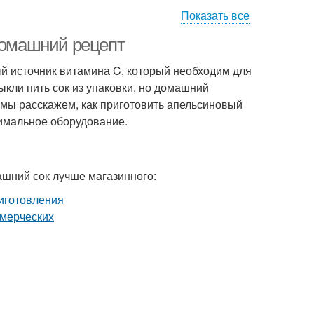
Показать все
епт в домашних
Пошаговый фоторецепт
условиях
 домашний рецепт
ый источник витамина C, который необходим для
кли пить сок из упаковки, но домашний
Пошаговое
цепт в блендере
е мы расскажем, как приготовить апельсиновый
приготовление
нимальное оборудование.
ашний сок лучше магазинного: