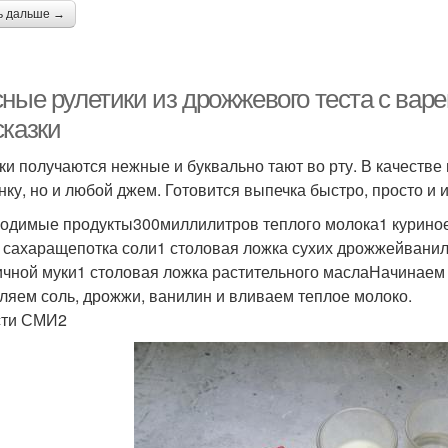
ь дальше →
ные рулетики из дрожжевого теста с варе
сказки
ки получаются нежные и буквально тают во рту. В качестве
нку, но и любой джем. Готовится выпечка быстро, просто и 
одимые продукты300миллилитров теплого молока1 куриное
 сахаращепотка соли1 столовая ложка сухих дрожжейвани
чной муки1 столовая ложка растительного маслаНачинаем
ляем соль, дрожжи, ванилин и вливаем теплое молоко.
сти СМИ2