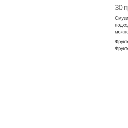
30 п
Смузи
подхо
можно
Фрукт
Фрукт