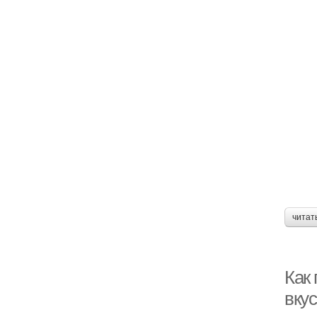
читат
Как
вку