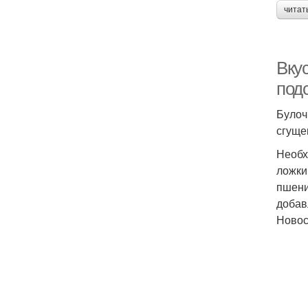
читат
Вкус
под
Булоч
сгуще
Необх
ложки
пшени
добав
Ново