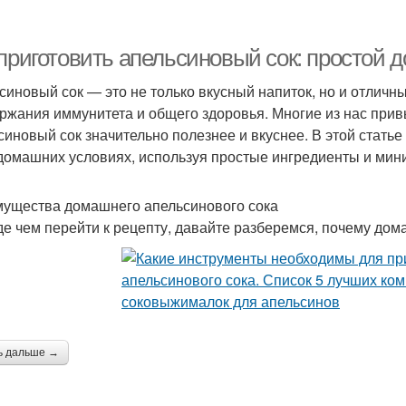
Рец
ошаговый процесс
Вкусные рецепты
 приготовить апельсиновый сок: простой
синовый сок — это не только вкусный напиток, но и отличн
ржания иммунитета и общего здоровья. Многие из нас привы
Майонез по
Пошаговые фото
Ре
синовый сок значительно полезнее и вкуснее. В этой стать
классическому рецепту
 домашних условиях, используя простые ингредиенты и ми
ущества домашнего апельсинового сока
Быстрый рецепт
е чем перейти к рецепту, давайте разберемся, почему дом
ь дальше →