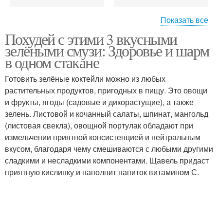
Показать все
Аллергии на
Похудей с этими 3 вкусными
Ингредиенты для
определенные
зелёными смузи: Здоровье и шарм
молочных коктейлей
ингредиенты
в одном стакане
Готовить зелёные коктейли можно из любых
Обязательные
Ингредиенты для
растительных продуктов, пригодных в пищу. Это овощи
ингредиенты
коктейля
и фрукты, ягоды (садовые и дикорастущие), а также
зелень. Листовой и кочанный салаты, шпинат, мангольд
(листовая свекла), овощной портулак обладают при
измельчении приятной консистенцией и нейтральным
Ингредиенты в
Ингредиенты для торт
вкусом, благодаря чему смешиваются с любыми другими
рецептах
сладкими и несладкими компонентами. Щавель придаст
приятную кислинку и наполнит напиток витамином С.