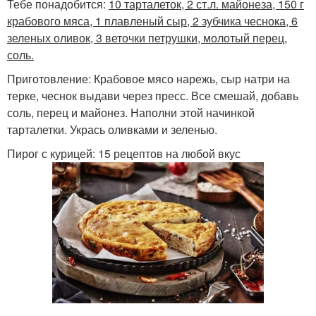
Тебе понадобится:
10 тарталеток, 2 ст.л. майонеза, 150 г
крабового мяса, 1 плавленый сыр, 2 зубчика чеснока, 6
зеленых оливок, 3 веточки петрушки, молотый перец,
соль.
Приготовление: Крабовое мясо нарежь, сыр натри на
терке, чеснок выдави через пресс. Все смешай, добавь
соль, перец и майонез. Наполни этой начинкой
тарталетки. Укрась оливками и зеленью.
Пирог с курицей: 15 рецептов на любой вкус