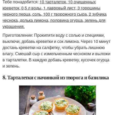
Тебе понадобится:
10 тарталеток, 10 очищенных
креветок, 0,5 л воды, 1 лавровый лист, 3 горошины
черного перца, соль, 100 г творожного сыра, 2 зубчика
чеснока, долька лимона, половина огурца, зелень для
украшения.
Приготовление: Прокипяти воду с солью и специями,
выключи, добавь креветки и сок лимона. Через 10 минут
достань креветки на салфетку, чтобы убрать лишнюю
влагу. Смешай сыр с измельченным чесноком и выложи
в тарталетки. В каждую добавь креветку, кусочек огурца
и зелень.
8. Тарталетки с начинкой из творога и базилика