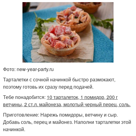
Фото: new-year-party.ru
Тарталетки с сочной начинкой быстро размокают,
поэтому готовь их сразу перед подачей.
Тебе понадобится:
10 тарталеток, 1 помидор, 200 г
ветчины, 2 ст.л. майонеза, молотый черный перец, соль.
Приготовление: Нарежь помидоры, ветчину и сыр.
Добавь соль, перец и майонез. Наполни тарталетки этой
начинкой.