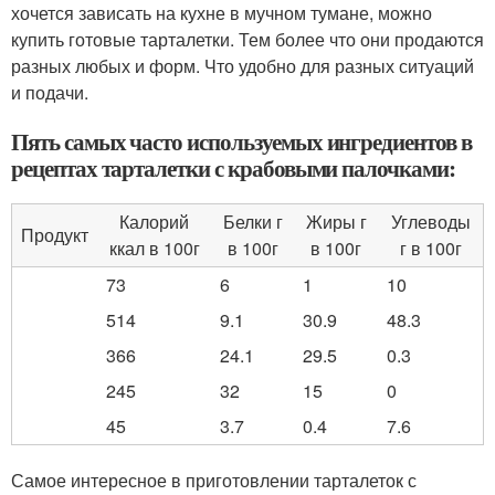
хочется зависать на кухне в мучном тумане, можно
купить готовые тарталетки. Тем более что они продаются
разных любых и форм. Что удобно для разных ситуаций
и подачи.
Пять самых часто используемых ингредиентов в
рецептах тарталетки с крабовыми палочками:
Калорий
Белки г
Жиры г
Углеводы
Продукт
ккал в 100г
в 100г
в 100г
г в 100г
73
6
1
10
514
9.1
30.9
48.3
366
24.1
29.5
0.3
245
32
15
0
45
3.7
0.4
7.6
Самое интересное в приготовлении тарталеток с