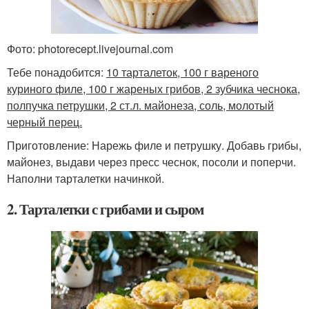
Фото: photorecept.livejournal.com
Тебе понадобится:
10 тарталеток, 100 г вареного
куриного филе, 100 г жареных грибов, 2 зубчика чеснока,
полпучка петрушки, 2 ст.л. майонеза, соль, молотый
черный перец.
Приготовление: Нарежь филе и петрушку. Добавь грибы,
майонез, выдави через пресс чеснок, посоли и поперчи.
Наполни тарталетки начинкой.
2. Тарталетки с грибами и сыром