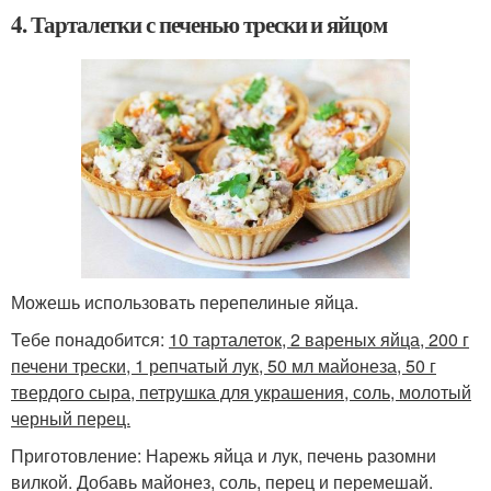
4. Тарталетки с печенью трески и яйцом
Можешь использовать перепелиные яйца.
Тебе понадобится:
10 тарталеток, 2 вареных яйца, 200 г
печени трески, 1 репчатый лук, 50 мл майонеза, 50 г
твердого сыра, петрушка для украшения, соль, молотый
черный перец.
Приготовление: Нарежь яйца и лук, печень разомни
вилкой. Добавь майонез, соль, перец и перемешай.